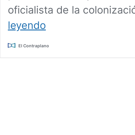
oficialista de la colonizac
‘Los
leyendo
colonos’:
Actualizando
el
El Contraplano
relato