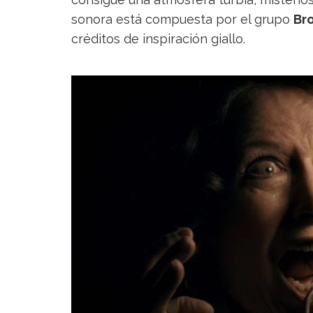
sonora está compuesta por el grupo
Br
créditos de inspiración giallo.