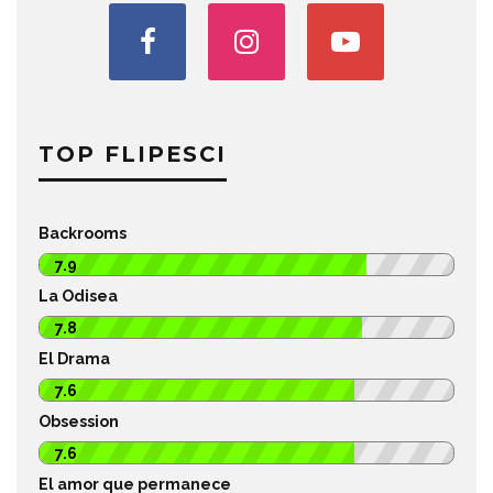
TOP FLIPESCI
Backrooms
7.9
La Odisea
7.8
El Drama
7.6
Obsession
7.6
El amor que permanece