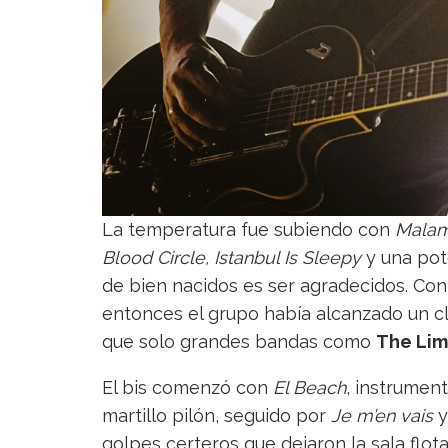
La temperatura fue subiendo con
Mala
Blood Circle,
Istanbul Is Sleepy
y una pot
de bien nacidos es ser agradecidos. Co
entonces el grupo había alcanzado un cl
que solo grandes bandas como
The Lim
El bis comenzó con
El Beach
, instrumen
martillo pilón, seguido por
Je m’en vais
y
golpes certeros que dejaron la sala flota