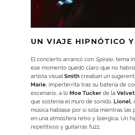
UN VIAJE HIPNÓTICO Y
El concierto arrancó con
Spirale
, tema i
ese momento quedó claro que no habría 
artista visual
Smith
creaban un sugerente
Marie
, impertérrita tras su batería de co
escenario, a lo
Moe Tucker
de la
Velve
que sostenía el muro de sonido.
Lionel
,
música hablase por sí sola mientras las
en una atmósfera retro y lisérgica. Un h
repetitivos y guitarras fuzz.