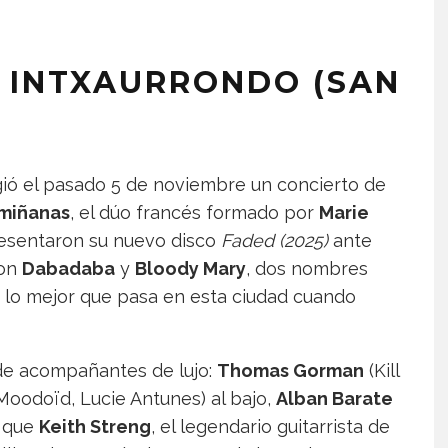
N INTXAURRONDO (SAN
gió el pasado 5 de noviembre un concierto de
miñanas
, el dúo francés formado por
Marie
presentaron su nuevo disco
Faded (2025)
ante
ron
Dabadaba
y
Bloody Mary
, dos nombres
e lo mejor que pasa en esta ciudad cuando
de acompañantes de lujo:
Thomas Gorman
(Kill
Moodoïd, Lucie Antunes) al bajo,
Alban Barate
s que
Keith Streng
, el legendario guitarrista de