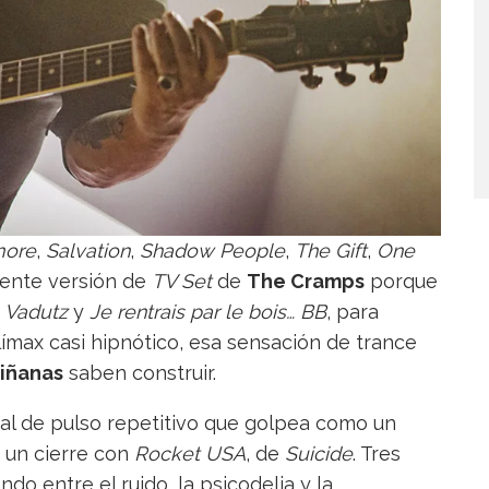
more
,
Salvation
,
Shadow People
,
The Gift
,
One
ente versión de
TV Set
de
The Cramps
porque
n
Vadutz
y
Je rentrais par le bois… BB
, para
ímax casi hipnótico, esa sensación de trance
iñanas
saben construir.
tal de pulso repetitivo que golpea como un
 un cierre con
Rocket USA
, de
Suicide
. Tres
ndo entre el ruido, la psicodelia y la