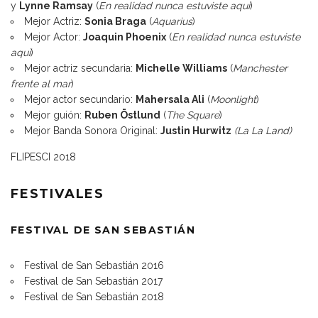
y
Lynne Ramsay
(
En realidad nunca estuviste aquí
)
Mejor Actriz:
Sonia Braga
(
Aquarius
)
Mejor Actor:
Joaquin Phoenix
(
En realidad nunca estuviste
aquí
)
Mejor actriz secundaria:
Michelle Williams
(
Manchester
frente al mar
)
Mejor actor secundario:
Mahersala Ali
(
Moonlight
)
Mejor guión:
Ruben Östlund
(
The Sq
uare
)
Mejor Banda Sonora Original:
Justin Hurwitz
(La La Land)
FLIPESCI 2018
FESTIVALES
FESTIVAL DE SAN SEBASTIÁN
Festival de San Sebastián 2016
Festival de San Sebastián 2017
Festival de San Sebastián 2018