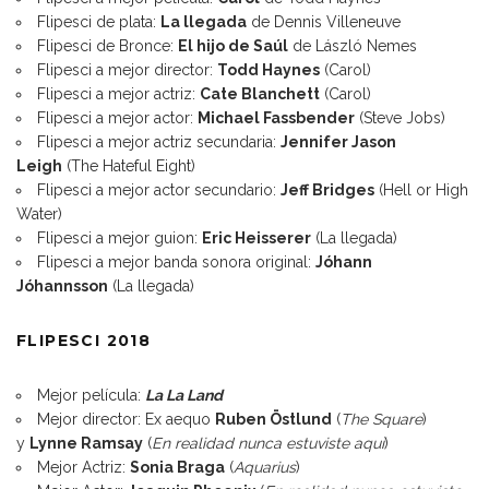
Flipesci de plata:
La llegada
de Dennis Villeneuve
Flipesci de Bronce:
El hijo de Saúl
de László Nemes
Flipesci a mejor director:
Todd Haynes
(Carol)
Flipesci a mejor actriz:
Cate Blanchett
(Carol)
Flipesci a mejor actor:
Michael Fassbender
(Steve Jobs)
Flipesci a mejor actriz secundaria:
Jennifer Jason
Leigh
(The Hateful Eight)
Flipesci a mejor actor secundario:
Jeff Bridges
(Hell or High
Water)
Flipesci a mejor guion:
Eric Heisserer
(La llegada)
Flipesci a mejor banda sonora original:
Jóhann
Jóhannsson
(La llegada)
FLIPESCI 2018
Mejor película:
La La Land
Mejor director: Ex aequo
Ruben Östlund
(
The Square
)
y
Lynne Ramsay
(
En realidad nunca estuviste aquí
)
Mejor Actriz:
Sonia Braga
(
Aquarius
)