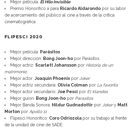
Mejor película:
El Hilo Invisible
Premio Honorífico a para
Ricardo Aldarondo
por su labor
de acercamiento del público al cine a través de la crítica
cinematográfica
FLIPESCI 2020
Mejor película:
Parásitos
Mejor dirección:
Bong Joon-ho
por Parásitos
Mejor actriz:
Scarlett Johansson
por
Historia de un
matrimonio
Mejor actor:
Joaquin Phoenix
por
Joker
Mejor actriz secundaria:
Olivia Colman
por
La favorita
Mejor actor secundario:
Joe Pesci
por
El Irlandés
Mejor guion:
Bong Joon-ho
por
Parasitos
Mejor Banda Sonora:
Hildur Gudnadottir
por
Joker
y
Matt
Morton
por
Apollo 11
Flipesci Honorífico:
Coro Odriozola
por su trabajo al frente
de la unidad de cine de SADE