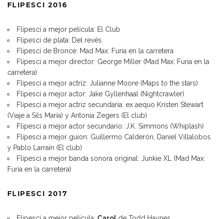
FLIPESCI 2016
Flipesci a mejor película: El Club
Flipesci de plata: Del revés
Flipesci de Bronce: Mad Max: Furia en la carretera
Flipesci a mejor director: George Miller (Mad Max: Furia en la
carretera)
Flipesci a mejor actriz: Julianne Moore (Maps to the stars)
Flipesci a mejor actor: Jake Gyllenhaal (Nightcrawler)
Flipesci a mejor actriz secundaria: ex aequo Kristen Stewart
(Viaje a Sils María) y Antonia Zegers (El club)
Flipesci a mejor actor secundario: J.K. Simmons (Whiplash)
Flipesci a mejor guion: Guillermo Calderón, Daniel Villalobos
y Pablo Larraín (El club)
Flipesci a mejor banda sonora original: Junkie XL (Mad Max:
Furia en la carretera)
FLIPESCI 2017
Flipesci a mejor película:
Carol
de Todd Haynes