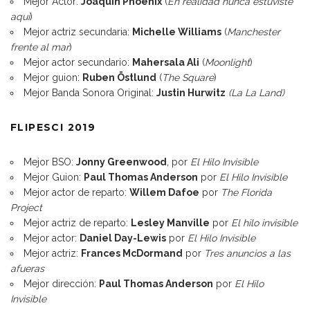
Mejor Actor:
Joaquin Phoenix
(
En realidad nunca estuviste
aquí
)
Mejor actriz secundaria:
Michelle Williams
(
Manchester
frente al mar
)
Mejor actor secundario:
Mahersala Ali
(
Moonlight
)
Mejor guion:
Ruben Östlund
(
The Square
)
Mejor Banda Sonora Original:
Justin Hurwitz
(La La Land)
FLIPESCI 2019
Mejor BSO:
Jonny Greenwood
, por
El Hilo Invisible
Mejor Guion:
Paul Thomas Anderson
por
El Hilo Invisible
Mejor actor de reparto:
Willem Dafoe
por
The Florida
Project
Mejor actriz de reparto:
Lesley Manville
por
El hilo invisible
Mejor actor:
Daniel Day-Lewis
por
El Hilo Invisible
Mejor actriz:
Frances McDormand
por
Tres anuncios a las
afueras
Mejor dirección:
Paul Thomas Anderson
por
El Hilo
Invisible