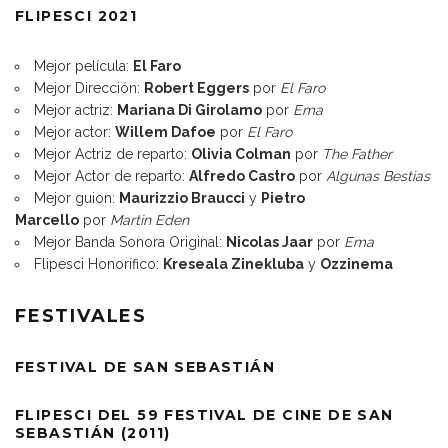
FLIPESCI 2021
Mejor película:
El Faro
Mejor Dirección:
Robert Eggers
por
El Faro
Mejor actriz:
Mariana Di Girolamo
por
Ema
Mejor actor:
Willem Dafoe
por
El Faro
Mejor Actriz de reparto:
Olivia Colman
por
The Father
Mejor Actor de reparto:
Alfredo Castro
por
Algunas Bestias
Mejor guion:
Maurizzio Braucci
y
Pietro
Marcello
por
Martin Eden
Mejor Banda Sonora Original:
Nicolas Jaar
por
Ema
Flipesci Honorífico:
Kreseala Zinekluba
y
Ozzinema
FESTIVALES
FESTIVAL DE SAN SEBASTIÁN
FLIPESCI DEL 59 FESTIVAL DE CINE DE SAN
SEBASTIÁN (2011)