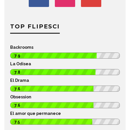
TOP FLIPESCI
Backrooms
7.9
La Odisea
7.8
El Drama
7.6
Obsession
7.6
El amor que permanece
7.5