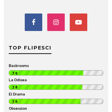
TOP FLIPESCI
Backrooms
7.9
La Odisea
7.8
El Drama
7.6
Obsession