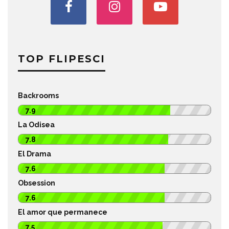
TOP FLIPESCI
Backrooms
7.9
La Odisea
7.8
El Drama
7.6
Obsession
7.6
El amor que permanece
7.5