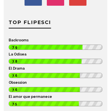
TOP FLIPESCI
Backrooms
7.9
La Odisea
7.8
El Drama
7.6
Obsession
7.6
El amor que permanece
7.5