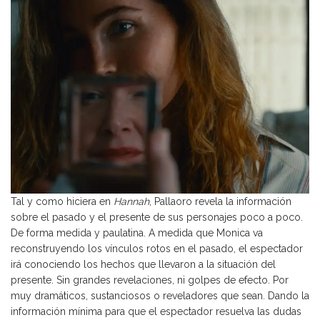
Tal y como hiciera en
Hannah
, Pallaoro revela la información
sobre el pasado y el presente de sus personajes poco a poco.
De forma medida y paulatina. A medida que Monica va
reconstruyendo los vínculos rotos en el pasado, el espectador
irá conociendo los hechos que llevaron a la situación del
presente. Sin grandes revelaciones, ni golpes de efecto. Por
muy dramáticos, sustanciosos o reveladores que sean. Dando la
información mínima para que el espectador resuelva las dudas