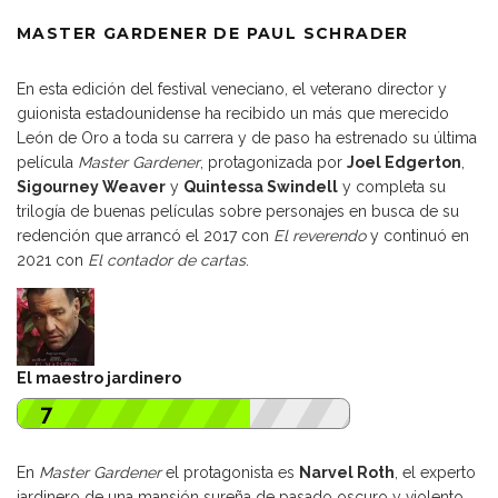
MASTER GARDENER DE PAUL SCHRADER
En esta edición del festival veneciano, el veterano director y
guionista estadounidense ha recibido un más que merecido
León de Oro a toda su carrera y de paso ha estrenado su última
película
Master Gardener
, protagonizada por
Joel Edgerton
,
Sigourney Weaver
y
Quintessa Swindell
y completa su
trilogía de buenas películas sobre personajes en busca de su
redención que arrancó el 2017 con
El reverendo
y continuó en
2021 con
El contador de cartas
.
El maestro jardinero
7
En
Master Gardener
el protagonista es
Narvel Roth
, el experto
jardinero de una mansión sureña de pasado oscuro y violento