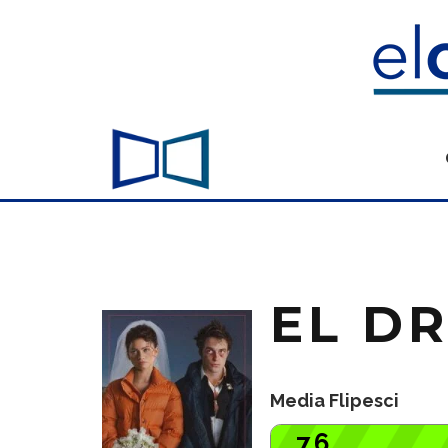
EL D
Media Flipesci
7.6