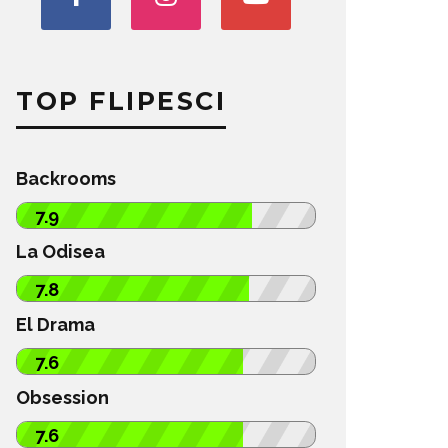
TOP FLIPESCI
Backrooms
7.9
La Odisea
7.8
El Drama
7.6
Obsession
7.6