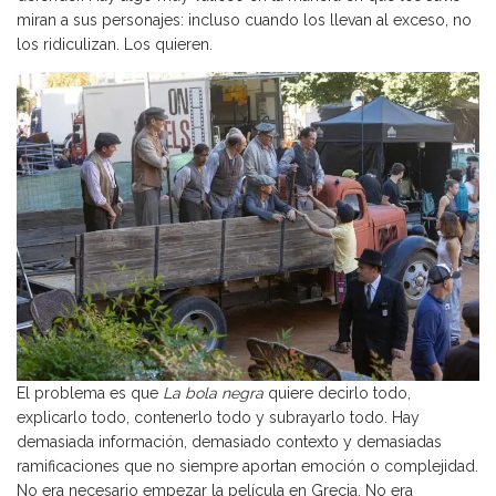
miran a sus personajes: incluso cuando los llevan al exceso, no
los ridiculizan. Los quieren.
El problema es que
La bola negra
quiere decirlo todo,
explicarlo todo, contenerlo todo y subrayarlo todo. Hay
demasiada información, demasiado contexto y demasiadas
ramificaciones que no siempre aportan emoción o complejidad.
No era necesario empezar la película en Grecia. No era