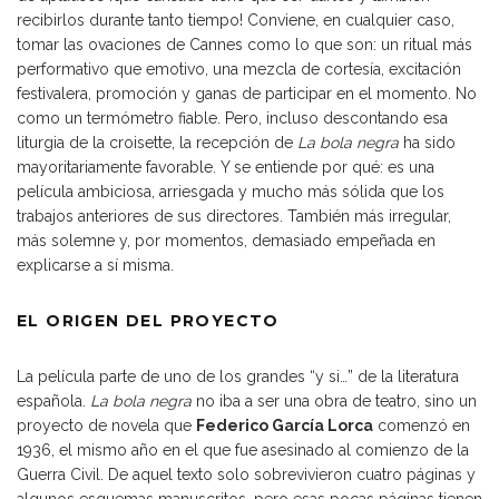
recibirlos durante tanto tiempo! Conviene, en cualquier caso,
tomar las ovaciones de Cannes como lo que son: un ritual más
performativo que emotivo, una mezcla de cortesía, excitación
festivalera, promoción y ganas de participar en el momento. No
como un termómetro fiable. Pero, incluso descontando esa
liturgia de la croisette, la recepción de
La bola negra
ha sido
mayoritariamente favorable. Y se entiende por qué: es una
película ambiciosa, arriesgada y mucho más sólida que los
trabajos anteriores de sus directores. También más irregular,
más solemne y, por momentos, demasiado empeñada en
explicarse a sí misma.
EL ORIGEN DEL PROYECTO
La película parte de uno de los grandes “y si…” de la literatura
española.
La bola negra
no iba a ser una obra de teatro, sino un
proyecto de novela que
Federico García Lorca
comenzó en
1936, el mismo año en el que fue asesinado al comienzo de la
Guerra Civil. De aquel texto solo sobrevivieron cuatro páginas y
algunos esquemas manuscritos, pero esas pocas páginas tienen