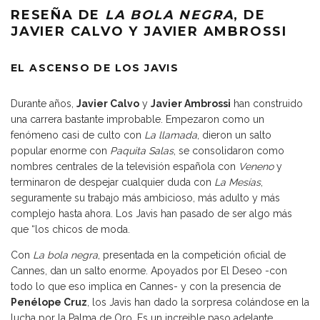
RESEÑA DE
LA BOLA NEGRA
, DE
JAVIER CALVO Y JAVIER AMBROSSI
EL ASCENSO DE LOS JAVIS
Durante años,
Javier Calvo
y
Javier Ambrossi
han construido
una carrera bastante improbable. Empezaron como un
fenómeno casi de culto con
La llamada
, dieron un salto
popular enorme con
Paquita Salas
, se consolidaron como
nombres centrales de la televisión española con
Veneno
y
terminaron de despejar cualquier duda con
La Mesías
,
seguramente su trabajo más ambicioso, más adulto y más
complejo hasta ahora. Los Javis han pasado de ser algo más
que “los chicos de moda.
Con
La bola negra
, presentada en la competición oficial de
Cannes, dan un salto enorme. Apoyados por El Deseo -con
todo lo que eso implica en Cannes- y con la presencia de
Penélope Cruz
, los Javis han dado la sorpresa colándose en la
lucha por la Palma de Oro. Es un increible paso adelante.