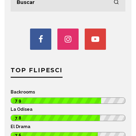
TOP FLIPESCI
Backrooms
7.9
La Odisea
7.8
El Drama
7.6