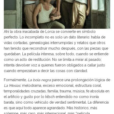
Ahí la obra inacabada de Lorca se convierte en símbolo
perfecto. Lo incompleto no es solo un dato literario: habla de
vidas cortadas, genealogías interrumpidas y relatos que otros
han tenido que reconstruir mucho después, con las piezas que
quedaban. La película interesa, sobre todo, cuando se entiende
como un acto de restitución. No se limita a mirar al pasado;
intenta devolver voz a quienes fueron obligados a callar justo
cuando empezaban a decir las cosas con claridad.
Formalmente,
La bola negra
parece una prolongación lógica de
La Mesías
: melodrama, exceso emocional, estructura coral,
temporalidades cruzadas, familia, trauma, música, fe absoluta en
el artificio y gusto por lo kitsch entendido no como ironía
barata, sino como vehículo de verdad sentimental. La diferencia
es que aquí todo aparece agrandado. Más histórico, más
solemne, más caro, más internacional, más “película