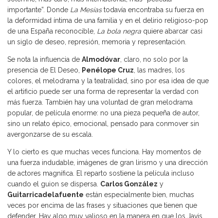
importante”. Donde
La Mesías
todavía encontraba su fuerza en
la deformidad íntima de una familia y en el delirio religioso-pop
de una España reconocible,
La bola negra
quiere abarcar casi
un siglo de deseo, represión, memoria y representación.
Se nota la influencia de
Almodóvar
, claro, no solo por la
presencia de El Deseo,
Penélope Cruz
, las madres, los
colores, el melodrama y la teatralidad, sino por esa idea de que
el artificio puede ser una forma de representar la verdad con
más fuerza. También hay una voluntad de gran melodrama
popular, de película enorme: no una pieza pequeña de autor,
sino un relato épico, emocional, pensado para conmover sin
avergonzarse de su escala.
Y lo cierto es que muchas veces funciona. Hay momentos de
una fuerza indudable, imágenes de gran lirismo y una dirección
de actores magnífica. El reparto sostiene la película incluso
cuando el guion se dispersa.
Carlos González
y
Guitarricadelafuente
están especialmente bien, muchas
veces por encima de las frases y situaciones que tienen que
defender. Hay algo muy valioso en la manera en que los Javis