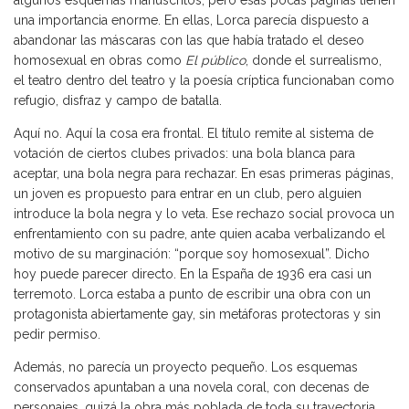
una importancia enorme. En ellas, Lorca parecía dispuesto a
abandonar las máscaras con las que había tratado el deseo
homosexual en obras como
El público
, donde el surrealismo,
el teatro dentro del teatro y la poesía críptica funcionaban como
refugio, disfraz y campo de batalla.
Aquí no. Aquí la cosa era frontal. El título remite al sistema de
votación de ciertos clubes privados: una bola blanca para
aceptar, una bola negra para rechazar. En esas primeras páginas,
un joven es propuesto para entrar en un club, pero alguien
introduce la bola negra y lo veta. Ese rechazo social provoca un
enfrentamiento con su padre, ante quien acaba verbalizando el
motivo de su marginación: “porque soy homosexual”. Dicho
hoy puede parecer directo. En la España de 1936 era casi un
terremoto. Lorca estaba a punto de escribir una obra con un
protagonista abiertamente gay, sin metáforas protectoras y sin
pedir permiso.
Además, no parecía un proyecto pequeño. Los esquemas
conservados apuntaban a una novela coral, con decenas de
personajes, quizá la obra más poblada de toda su trayectoria.