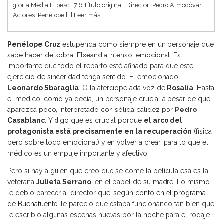
gloria Media Flipesci: 7.6 Título original: Director: Pedro Almodóvar
Actores: Penélope […]
Leer más
Penélope Cruz
estupenda como siempre en un personaje que
sabe hacer de sobra. Etxeandia intenso, emocional. Es
importante que todo el reparto esté afinado para que este
ejercicio de sinceridad tenga sentido. El emocionado
Leonardo Sbaraglia
. O la aterciopelada voz de
Rosalía
. Hasta
el médico, como ya decía, un personaje crucial a pesar de que
aparezca poco, interpretado con sólida calidez por
Pedro
Casablanc
. Y digo que es crucial porque
el arco del
protagonista está precisamente en la recuperación
(física
pero sobre todo emocional) y en volver a crear, para lo que el
médico es un empuje importante y afectivo.
Pero si hay alguien que creo que se come la película esa es la
veterana
Julieta Serrano
, en el papel de su madre. Lo mismo
le debió parecer al director que, según
contó en el programa
de Buenafuente
, le pareció que estaba funcionando tan bien que
le escribió algunas escenas nuevas por la noche para el rodaje