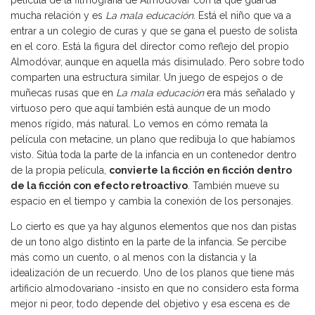
película de la filmografía de Almodóvar con la que guarda
mucha relación y es
La mala educación
. Está el niño que va a
entrar a un colegio de curas y que se gana el puesto de solista
en el coro. Está la figura del director como reflejo del propio
Almodóvar, aunque en aquella más disimulado. Pero sobre todo
comparten una estructura similar. Un juego de espejos o de
muñecas rusas que en
La mala educación
era más señalado y
virtuoso pero que aquí también está aunque de un modo
menos rígido, más natural. Lo vemos en cómo remata la
película con metacine, un plano que redibuja lo que habíamos
visto. Sitúa toda la parte de la infancia en un contenedor dentro
de la propia película,
convierte la ficción en ficción dentro
de la ficción con efecto retroactivo
. También mueve su
espacio en el tiempo y cambia la conexión de los personajes.
Lo cierto es que ya hay algunos elementos que nos dan pistas
de un tono algo distinto en la parte de la infancia. Se percibe
más como un cuento, o al menos con la distancia y la
idealización de un recuerdo. Uno de los planos que tiene más
artificio almodovariano -insisto en que no considero esta forma
mejor ni peor, todo depende del objetivo y esa escena es de