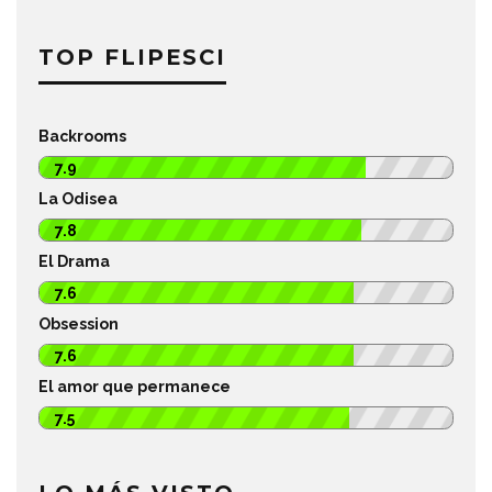
TOP FLIPESCI
Backrooms
7.9
La Odisea
7.8
El Drama
7.6
Obsession
7.6
El amor que permanece
7.5