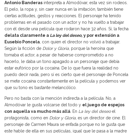
Antonio Banderas
interpreta a Almodóvar, esta vez sin rodeos.
El pelo, la ropa y, sin caer nunca en la imitación, también tiene
ciertas actitudes, gestos y reacciones. El personaje ha tenido
problemas en el pasado con un actor y no ha vuelto a trabajar
con él desde una película que rodaron hace 32 años. Sí, la fecha
delata claramente a
La ley del deseo
, y por extensión a
Eusebio Poncela
, con quien el director no volvió a trabajar.
Según la ficción de
Dolor y Gloria
, porque la heroína que
tomaba el actor, a pesar de haberse comprometido a no
hacerlo, le daba un tono apagado a un personaje que debía
estar eufórico por la cocaína. De lo que fuera la realidad no
puedo decir nada, pero sí es cierto que el personaje de Poncela
se mete cocaína constantemente en la película y podemos ver
que su tono es bastante melancólico.
Pero no basta con la mención indirecta a la película. No, a
Almodóvar le gusta volcarse del todo y
el juego de espejos
con aquella va mucho más allá
. En
La ley del deseo
el
protagonista, como en
Dolor y Gloria
, es un director de cine. El
personaje de Carmen Maura se enfada porque no le gusta que
este hable de ella en sus películas, igual que le pasa a la madre