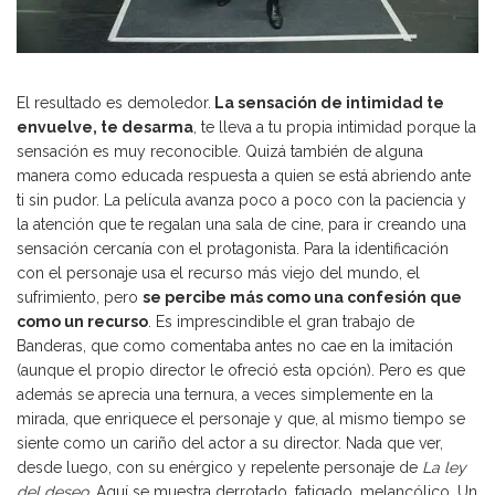
El resultado es demoledor.
La sensación de intimidad te
envuelve, te desarma
, te lleva a tu propia intimidad porque la
sensación es muy reconocible. Quizá también de alguna
manera como educada respuesta a quien se está abriendo ante
ti sin pudor. La película avanza poco a poco con la paciencia y
la atención que te regalan una sala de cine, para ir creando una
sensación cercanía con el protagonista. Para la identificación
con el personaje usa el recurso más viejo del mundo, el
sufrimiento, pero
se percibe más como una confesión que
como un recurso
. Es imprescindible el gran trabajo de
Banderas, que como comentaba antes no cae en la imitación
(aunque el propio director le ofreció esta opción). Pero es que
además se aprecia una ternura, a veces simplemente en la
mirada, que enriquece el personaje y que, al mismo tiempo se
siente como un cariño del actor a su director. Nada que ver,
desde luego, con su enérgico y repelente personaje de
La ley
del deseo
. Aquí se muestra derrotado, fatigado, melancólico. Un