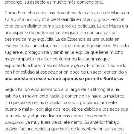
embargo, su aspecto es mucho más convencional.
Como he dicho antes, hay dos obras de teatro, una de Maura en
La ley del deseo
y otra de Etxeandia en
Dolor y gloria
. Pero el
tono es tan distinto como las propias películas. La de Maura era
una especie de performance vanguardista con una pasión
desmedida muy explícita. La de Etxeandia es una puesta en
escena cruda: un actor, una silla, un monólogo sincero. Así se lo
sugiere el protagonista y también le explica que tiene mucho
mayor impacto un actor conteniendo las lágrimas que
explotando a llorar. Y así es
Dolor y gloria
. El director hablando
con honestidad al espectador en boca de un actor contenido y
una puesta en escena que apenas se permite florituras
.
Según ha ido evolucionando a lo largo de su filmografía ha
habido un movimiento hacia la contención y hacia la madurez -
sin que use yo estas etiquetas como algo particularmente
bueno o malo- con algunos requiebros debido a los ecos que
comentaba y algunas disonancias como
Los amantes
pasajeros
, ya muy fuera de su elemento. Su anterior trabajo,
Julieta
, fue una película que hacía de la contención su núcleo