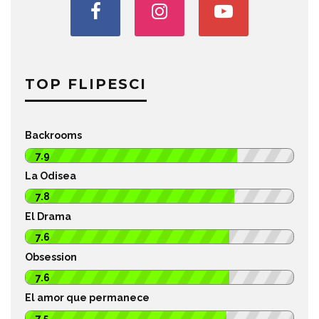
TOP FLIPESCI
Backrooms
7.9
La Odisea
7.8
El Drama
7.6
Obsession
7.6
El amor que permanece
7.5