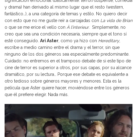
significación emocional (básicamente: terror/suspense, comedia
y drama) han derivado al mismo lugar que el resto (western,
fantástico…), a una categoría de temas y estilo. No quiero decir
con esto que no me guste reír a carcajadas con
La vida de Brian
o que se me erice el vello con
À l’interieur
. Simplemente, no
creo que sea una condición necesaria, siempre que el tono sí
esté conseguido.
Ari Aster
, como ya hizo con
Hereditary
,
escribe a medio camino entre el drama y el terror, sin que
ninguno de los dos géneros sea especialmente predominante.
Cuidado: no entremos en el tramposo debate de si este tipo de
cine de terror es superior a otros, por sus capas, por su alcance
dramático, por su lectura… Porque ese debate es equivalente a
otro tedioso sobre géneros mayores y menores. Esta es la
película que Aster quiere hacer, moviéndose entre los géneros
que él prefiere elegir. Nada más.