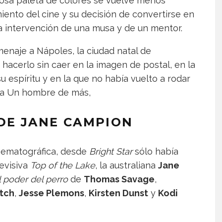
nosa paleta de colores se vuelve menos
iento del cine y su decisión de convertirse en
 la intervención de una musa y de un mentor.
naje a Nápoles, la ciudad natal de
hacerlo sin caer en la imagen de postal, en la
u espíritu y en la que no había vuelto a rodar
ada Un hombre de más,
DE JANE CAMPION
inematográfica, desde
Bright Star
sólo había
levisiva
Top of the Lake
, la australiana
Jane
l poder del perro
de
Thomas Savage
,
tch
,
Jesse Plemons
,
Kirsten Dunst
y
Kodi