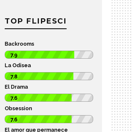
TOP FLIPESCI
Backrooms
7.9
La Odisea
7.8
El Drama
7.6
Obsession
7.6
El amor que permanece