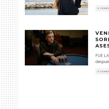
0 COME
VEN
SOR
ASE
FUE LA
después
0 COME