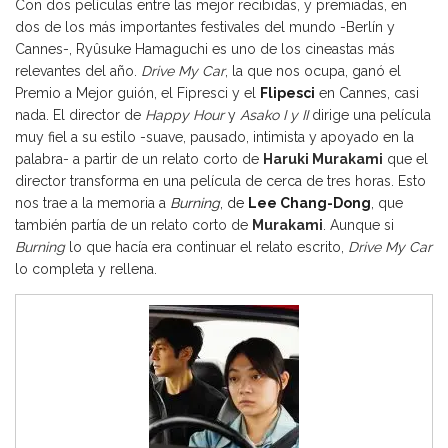
Con dos películas entre las mejor recibidas, y premiadas, en
dos de los más importantes festivales del mundo -Berlín y
Cannes-, Ryûsuke Hamaguchi es uno de los cineastas más
relevantes del año.
Drive My Car
, la que nos ocupa, ganó el
Premio a Mejor guión, el Fipresci y el
Flipesci
en Cannes, casi
nada. El director de
Happy Hour
y
Asako I y II
dirige una película
muy fiel a su estilo -suave, pausado, intimista y apoyado en la
palabra- a partir de un relato corto de
Haruki Murakami
que el
director transforma en una película de cerca de tres horas. Esto
nos trae a la memoria a
Burning
, de
Lee Chang-Dong
, que
también partía de un relato corto de
Murakami
. Aunque si
Burning
lo que hacía era continuar el relato escrito,
Drive My Car
lo completa y rellena.