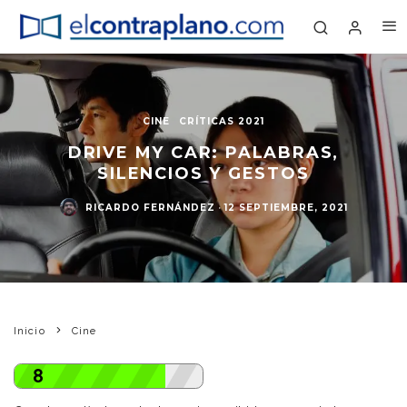
CINE
CRÍTICAS 2021
DRIVE MY CAR: PALABRAS,
SILENCIOS Y GESTOS
RICARDO FERNÁNDEZ
·
12 SEPTIEMBRE, 2021
Inicio
Cine
8