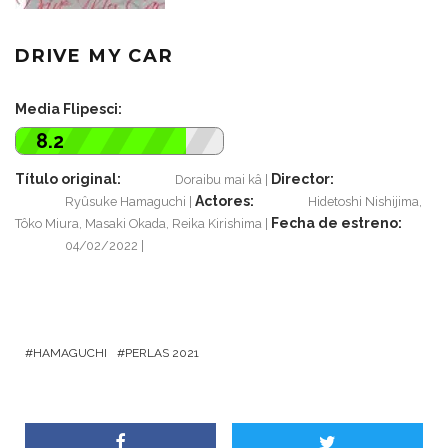
DRIVE MY CAR
Media Flipesci:
8.2
Título original:
Director:
Doraibu mai kâ
Actores:
Ryûsuke Hamaguchi
Hidetoshi Nishijima,
Fecha de estreno:
Tôko Miura, Masaki Okada, Reika Kirishima
04/02/2022
HAMAGUCHI
PERLAS 2021