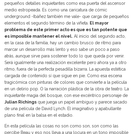
pequeños detalles inquietantes como esa puerta del ascensor
medio estropeada. Es como una caricatura de cómic
underground -Ibáñez también me vale- que carga de pequeños
elementos el segundo término de la viñeta.
El mayor
problema de este primer acto es que es tan potente que
es imposible mantener el nivel.
Al inicio del segundo acto,
en la casa de la familia, hay un cambio brusco de ritmo para
marcar un desarrollo más lento y eso sabe un poco a paso
atrás, aunque sirve para sostener todo lo que queda por venir.
Será igualmente una realización excelente pero ahora ya a otro
ritmo, fuera de la perfecta pesadilla bizarra. La apuesta estética
cargada de contenido sí que sigue en pie. Como esa escena
tragicómica con pinturas de colores que convierte a la película
en un delirio pop. O la narración plástica de la obra de teatro. La
inquietante magia del bosque, con ese excéntrico personaje de
Julian Richings
que juega un papel ambiguo y parece sacado
de una película de David Lynch. El imaginativo y apabullante
plano final en la balsa en el estadio.
En esta película las cosas no son como son, son como las
percibe Beau y eso nos lleva a una locura en un tono imposible