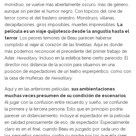
monstruo, se vuelve más abiertamente oscuro, más de género,
aunque sin perder el humor negro. Con tópicos del cine de
terror como el del trastero siniestro. Monstruos, villanas,
decapitaciones, giros imposibles, muertes imprevisibles.
La
película es un viaje quijotesco desde la angustia hasta el
terror
. Los peores temores de Beau parecen haberse
cumplido al viajar al corazón de las tinieblas. Aquí es donde
más podemos reconocer el precedente del primer trabajo de
Aster,
Hereditary
. Incluso en la estética tiene cierto parecido. El
director nos distancia de la acción para situarnos en una
posición de espectadores de un teatro esperpéntico, como con
la casa de muñecas de
Hereditary
.
Aquí y en las anteriores películas,
sus ambientaciones
muchas veces presumen de su condición de escenarios
.
Al jugar con la confusión entre recuerdo y sueño, se confunde
la primera y la tercera persona. Esto que en principio podría
parecer un distanciamiento, incluye al espectador en la película
en calidad precisamente de eso, de espectador. Especialmente
claro es en el final, cuando Beau es juzgado por cada uno de
los pequeños pecados contra su madre por los que ella cree