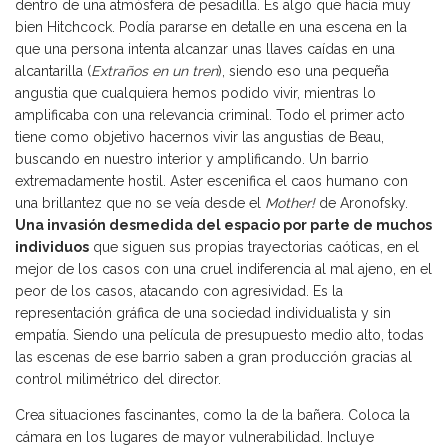
dentro de una atmósfera de pesadilla. Es algo que hacía muy
bien Hitchcock. Podía pararse en detalle en una escena en la
que una persona intenta alcanzar unas llaves caídas en una
alcantarilla (
Extraños en un tren
), siendo eso una pequeña
angustia que cualquiera hemos podido vivir, mientras lo
amplificaba con una relevancia criminal. Todo el primer acto
tiene como objetivo hacernos vivir las angustias de Beau,
buscando en nuestro interior y amplificando. Un barrio
extremadamente hostil. Aster escenifica el caos humano con
una brillantez que no se veía desde el
Mother!
de Aronofsky.
Una invasión desmedida del espacio por parte de muchos
individuos
que siguen sus propias trayectorias caóticas, en el
mejor de los casos con una cruel indiferencia al mal ajeno, en el
peor de los casos, atacando con agresividad. Es la
representación gráfica de una sociedad individualista y sin
empatía. Siendo una película de presupuesto medio alto, todas
las escenas de ese barrio saben a gran producción gracias al
control milimétrico del director.
Crea situaciones fascinantes, como la de la bañera. Coloca la
cámara en los lugares de mayor vulnerabilidad. Incluye