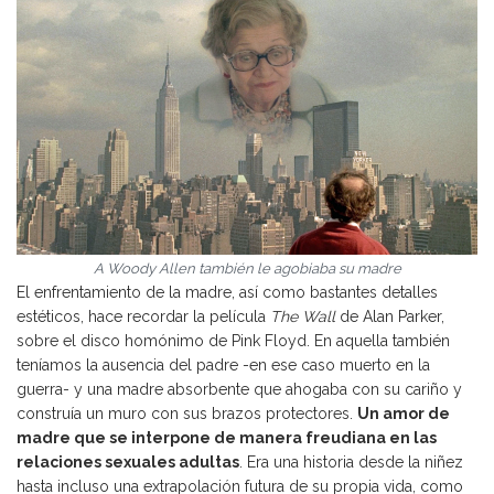
A Woody Allen también le agobiaba su madre
El enfrentamiento de la madre, así como bastantes detalles
estéticos, hace recordar la película
The Wall
de Alan Parker,
sobre el disco homónimo de Pink Floyd. En aquella también
teníamos la ausencia del padre -en ese caso muerto en la
guerra- y una madre absorbente que ahogaba con su cariño y
construía un muro con sus brazos protectores.
Un amor de
madre que se interpone de manera freudiana en las
relaciones sexuales adultas
. Era una historia desde la niñez
hasta incluso una extrapolación futura de su propia vida, como