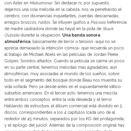
con Aster en
Midsommar
. Sin destacar ni, por supuesto,
dejarnos una sola melodía en la cabeza, nos va penetrando el
cerebro, con disonancias inquietantes, cuerdas descarnadas,
amagos bruscos, ruidos. Se intuyen guiños a
Psicosis
(referencia
de madre castradora donde las haya) en la pista de
Stuck
Outside
durante la okupación.
Una banda sonora
atmosférica
, básicamente de terror o tensión -aquí no se
aprecia demasiado la intención cómica- que recuerda un poco
al trabajo de Michael Abels en las películas de Jordan Peele.
Golpes. Sonidos afilados. Cuando la película se calma un poco
en su parte central, tenemos melodías más agradables, aún
atmosféricas, muy asociadas al mundo de los sueños, sobre
todo en el
segmento del bosque
donde Beau nos muestra su
vida soñada. Pero ya desde antes en el supuestamente
idílico
suburbio
americano. En el tercer acto, tenemos una mezcla
entre ambos conceptos, entre la vida deseada y el terror.
Hablando de estructura, el álbum comercial está dividido en 5
discos, correspondientes a los 4 capítulos (cada uno de al
rededor de 45 minutos, separados por los KO del protagonista,
y el epílogo del juicio). Además de la composición original hay