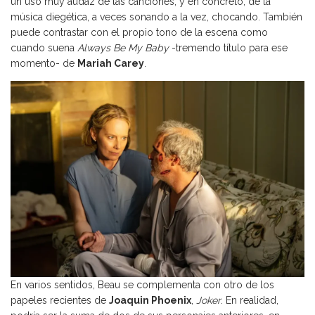
un uso muy audaz de las canciones, y en concreto, de la
música diegética, a veces sonando a la vez, chocando. También
puede contrastar con el propio tono de la escena como
cuando suena
Always Be My Baby
-tremendo título para ese
momento- de
Mariah Carey
.
En varios sentidos, Beau se complementa con otro de los
papeles recientes de
Joaquin Phoenix
,
Joker
. En realidad,