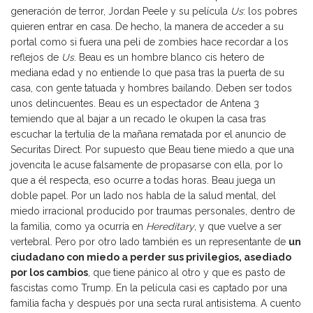
generación de terror, Jordan Peele y su película
Us
: los pobres
quieren entrar en casa. De hecho, la manera de acceder a su
portal como si fuera una peli de zombies hace recordar a los
reflejos de
Us
. Beau es un hombre blanco cis hetero de
mediana edad y no entiende lo que pasa tras la puerta de su
casa, con gente tatuada y hombres bailando. Deben ser todos
unos delincuentes. Beau es un espectador de Antena 3
temiendo que al bajar a un recado le okupen la casa tras
escuchar la tertulia de la mañana rematada por el anuncio de
Securitas Direct. Por supuesto que Beau tiene miedo a que una
jovencita le acuse falsamente de propasarse con ella, por lo
que a él respecta, eso ocurre a todas horas. Beau juega un
doble papel. Por un lado nos habla de la salud mental, del
miedo irracional producido por traumas personales, dentro de
la familia, como ya ocurría en
Hereditary
, y que vuelve a ser
vertebral. Pero por otro lado también es un representante de
un
ciudadano con miedo a perder sus privilegios, asediado
por los cambios
, que tiene pánico al otro y que es pasto de
fascistas como Trump. En la película casi es captado por una
familia facha y después por una secta rural antisistema. A cuento