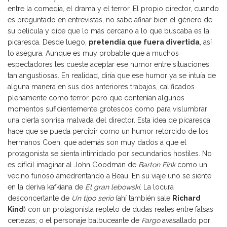
entre la comedia, el drama y el terror. El propio director, cuando
es preguntado en entrevistas, no sabe afinar bien el género de
su película y dice que lo más cercano a lo que buscaba es la
picaresca. Desde luego,
pretendía que fuera divertida
, así
lo asegura. Aunque es muy probable que a muchos
espectadores les cueste aceptar ese humor entre situaciones
tan angustiosas. En realidad, diría que ese humor ya se intuía de
alguna manera en sus dos anteriores trabajos, calificados
plenamente como terror, pero que contenían algunos
momentos suficientemente grotescos como para vislumbrar
una cierta sonrisa malvada del director. Esta idea de picaresca
hace que se pueda percibir como un humor retorcido de los
hermanos Coen, que además son muy dados a que el
protagonista se sienta intimidado por secundarios hostiles. No
es difícil imaginar al John Goodman de
Barton Fink
como un
vecino furioso amedrentando a Beau. En su viaje uno se siente
en la deriva kafkiana de
El gran lebowski
. La locura
desconcertante de
Un tipo serio
(ahí también sale
Richard
Kind
) con un protagonista repleto de dudas reales entre falsas
certezas; o el personaje balbuceante de
Fargo
avasallado por