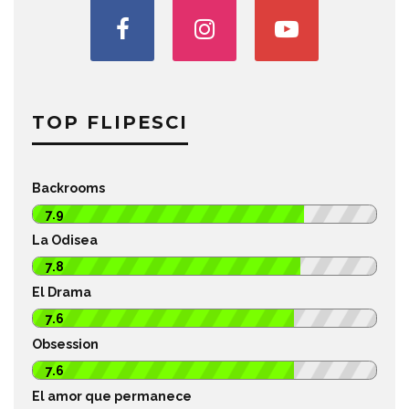
TOP FLIPESCI
Backrooms
7.9
La Odisea
7.8
El Drama
7.6
Obsession
7.6
El amor que permanece