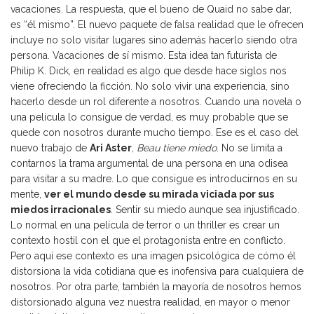
vacaciones. La respuesta, que el bueno de Quaid no sabe dar,
es “él mismo”. El nuevo paquete de falsa realidad que le ofrecen
incluye no solo visitar lugares sino además hacerlo siendo otra
persona. Vacaciones de sí mismo. Esta idea tan futurista de
Philip K. Dick, en realidad es algo que desde hace siglos nos
viene ofreciendo la ficción. No solo vivir una experiencia, sino
hacerlo desde un rol diferente a nosotros. Cuando una novela o
una película lo consigue de verdad, es muy probable que se
quede con nosotros durante mucho tiempo. Ese es el caso del
nuevo trabajo de
Ari Aster
,
Beau tiene miedo
. No se limita a
contarnos la trama argumental de una persona en una odisea
para visitar a su madre. Lo que consigue es introducirnos en su
mente,
ver el mundo desde su mirada viciada por sus
miedos irracionales
. Sentir su miedo aunque sea injustificado.
Lo normal en una película de terror o un thriller es crear un
contexto hostil con el que el protagonista entre en conflicto.
Pero aquí ese contexto es una imagen psicológica de cómo él
distorsiona la vida cotidiana que es inofensiva para cualquiera de
nosotros. Por otra parte, también la mayoría de nosotros hemos
distorsionado alguna vez nuestra realidad, en mayor o menor