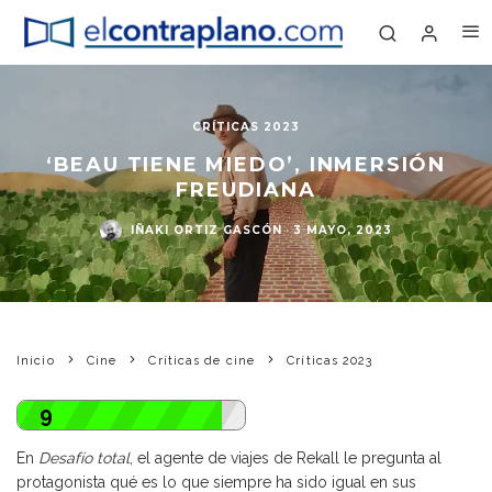
CRÍTICAS 2023
‘BEAU TIENE MIEDO’, INMERSIÓN
FREUDIANA
IÑAKI ORTIZ GASCÓN
·
3 MAYO, 2023
Inicio
Cine
Críticas de cine
Críticas 2023
9
En
Desafío total
, el agente de viajes de Rekall le pregunta al
protagonista qué es lo que siempre ha sido igual en sus