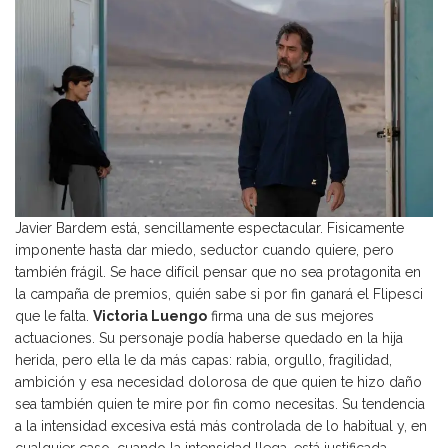
Javier Bardem está, sencillamente espectacular. Fisicamente
imponente hasta dar miedo, seductor cuando quiere, pero
también frágil. Se hace difícil pensar que no sea protagonita en
la campaña de premios, quién sabe si por fin ganará el Flipesci
que le falta.
Victoria Luengo
firma una de sus mejores
actuaciones. Su personaje podía haberse quedado en la hija
herida, pero ella le da más capas: rabia, orgullo, fragilidad,
ambición y esa necesidad dolorosa de que quien te hizo daño
sea también quien te mire por fin como necesitas. Su tendencia
a la intensidad excesiva está más controlada de lo habitual y, en
cualquier caso, cuando la intensidad llega, está justificada.