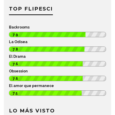
TOP FLIPESCI
Backrooms
7.9
La Odisea
7.8
El Drama
7.6
Obsession
7.6
El amor que permanece
7.5
LO MÁS VISTO