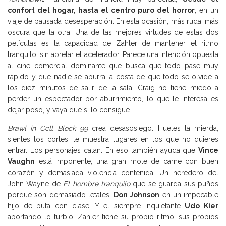
confort del hogar, hasta el centro puro del horror
, en un
viaje de pausada desesperación. En esta ocasión, más ruda, más
oscura que la otra. Una de las mejores virtudes de estas dos
películas es la capacidad de Zahler de mantener el ritmo
tranquilo, sin apretar el acelerador. Parece una intención opuesta
al cine comercial dominante que busca que todo pase muy
rápido y que nadie se aburra, a costa de que todo se olvide a
los diez minutos de salir de la sala. Craig no tiene miedo a
perder un espectador por aburrimiento, lo que le interesa es
dejar poso, y vaya que si lo consigue.
Brawl in Cell Block 99
crea desasosiego. Hueles la mierda,
sientes los cortes, te muestra lugares en los que no quieres
entrar. Los personajes calan. En eso también ayuda que
Vince
Vaughn
está imponente, una gran mole de carne con buen
corazón y demasiada violencia contenida. Un heredero del
John Wayne de
El hombre tranquilo
que se guarda sus puños
porque son demasiado letales.
Don Johnson
en un impecable
hijo de puta con clase. Y el siempre inquietante
Udo Kier
aportando lo turbio. Zahler tiene su propio ritmo, sus propios