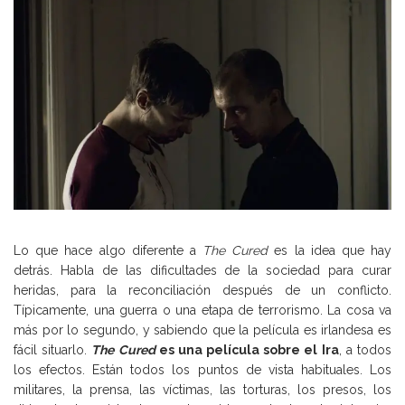
Lo que hace algo diferente a
The Cured
es la idea que hay
detrás. Habla de las dificultades de la sociedad para curar
heridas, para la reconciliación después de un conflicto.
Típicamente, una guerra o una etapa de terrorismo. La cosa va
más por lo segundo, y sabiendo que la película es irlandesa es
fácil situarlo.
The Cured
es una película sobre el Ira
, a todos
los efectos. Están todos los puntos de vista habituales. Los
militares, la prensa, las víctimas, las torturas, los presos, los