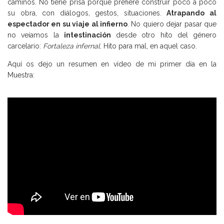
caminos. No tiene prisa porque prefiere construir poco a poco
su obra, con diálogos, gestos, situaciones.
Atrapando al
espectador en su viaje al infierno
. No quiero dejar pasar que
no veíamos la
intestinación
desde otro hito del género
carcelario:
Fortaleza infernal
. Hito para mal, en aquel caso.
Aquí os dejo un resumen en vídeo de mi primer día en la
Muestra: