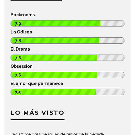
Backrooms
7.9
La Odisea
7.8
El Drama
7.6
Obsession
7.6
El amor que permanece
7.5
LO MÁS VISTO
Las 50 mejores películas de terror de la década