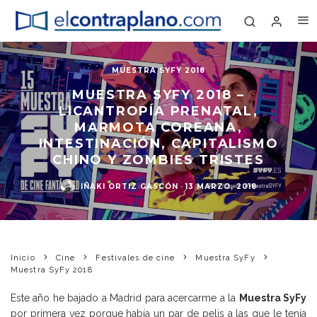
MUESTRA SYFY 2018
MUESTRA SYFY 2018 –
LICANTROPÍA PRENATAL,
MARMOTA COREANA,
INTESTINACIÓN, CAPITALISMO
CHINO Y ZOMBIES TRISTES
IÑAKI ORTIZ GASCÓN
·
13 MARZO, 2018
Inicio
Cine
Festivales de cine
Muestra SyFy
Muestra SyFy 2018
Este año he bajado a Madrid para acercarme a la
Muestra SyFy
por primera vez porque había un par de pelis a las que le tenía