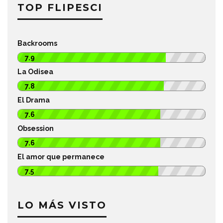
TOP FLIPESCI
Backrooms
7.9
La Odisea
7.8
El Drama
7.6
Obsession
7.6
El amor que permanece
7.5
LO MÁS VISTO