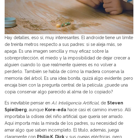
Hay detalles, eso sí, muy interesantes. El androide tiene un límite
de treinta metros respecto a sus padres: si se aleja más, se
apaga. Es una imagen sencilla y muy eficaz sobre la
sobreprotección, el miedo y la imposibilidad de dejar crecer a
alguien cuando lo que realmente quieres es no volver a
perderlo. También se habla de cómo la madera conserva la
memoria del árbol. Es una idea bonita, quizá algo evidente, pero
encaja bien con la pregunta central de la película: ¿puede una
copia conservar algo parecido al alma de lo copiado?
Es inevitable pensar en
A.I. Inteligencia Artificial
, de
Steven
Spielberg
, aunque
Kore-eda
hace casi el camino inverso. Allí
importaba la odisea del niño artificial que quería ser amado.
Aquí importa más la mirada de los padres, su necesidad de
amar algo que saben incompleto. El título, además, juega
claramente con
Philip K. Dick
y sus ovejas eléctricas, pero