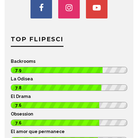
TOP FLIPESCI
Backrooms
7.9
La Odisea
7.8
El Drama
7.6
Obsession
7.6
El amor que permanece