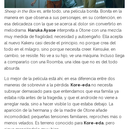
Sheep in the Box
es, ante todo, una película bonita. Bonita en la
manera en que observa a sus personajes, en su contención, en
esa delicadeza con la que se acerca al dolor sin convertirlo en
melodrama.
Haruka Ayase
interpreta a Otone con una mezcla
muy medida de fragilidad, necesidad y autoengaño. Ella acepta
al nuevo Kakeru casi desde el principio, no porque crea del
todo en el milagro, sino porque necesita creer. Kensuke, en
cambio, se resiste. No ve a su hijo, ve una máquina. Incluso llega
a compararlo con una Roomba, una idea que no es del todo
absurda.
Lo mejor de la película está ahí, en esa diferencia entre dos
maneras de sobrevivir a la pérdida.
Kore-eda
no necesita
subrayar demasiado para que entendamos que esa familia ya
estaba rota antes de la tragedia, y que el androide no viene a
arreglar nada, sino a hacer visible lo que estaba debajo. La
aparición de la hermana y de la madre de Otone añade
incomodidad, pequeñas tensiones familiares, reproches más o
menos velados. Es terreno conocido para
Kore-eda
, pero