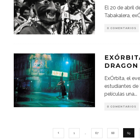
El 20 de abril d
Tabakalera, ex
0 COMENTARIOS
EXÓRBIT
DRAGON
ExÓrbita, el ev
estudiantes de 
películas una
...
0 COMENTARIOS
1
…
67
68
69