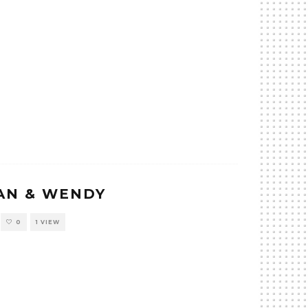
AN & WENDY
0
1 VIEW