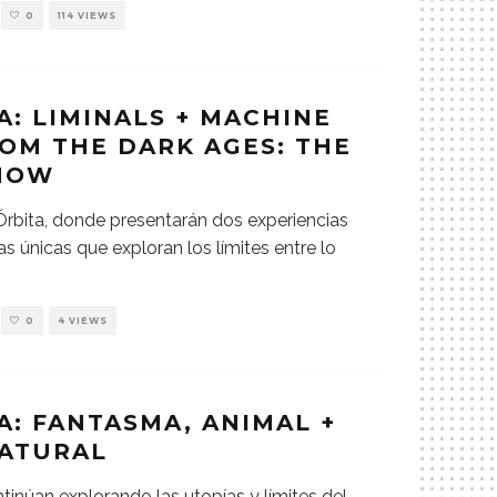
0
114 VIEWS
A: LIMINALS + MACHINE
OM THE DARK AGES: THE
SHOW
Órbita, donde presentarán dos experiencias
s únicas que exploran los límites entre lo
0
4 VIEWS
A: FANTASMA, ANIMAL +
ATURAL
tinúan explorando las utopías y límites del