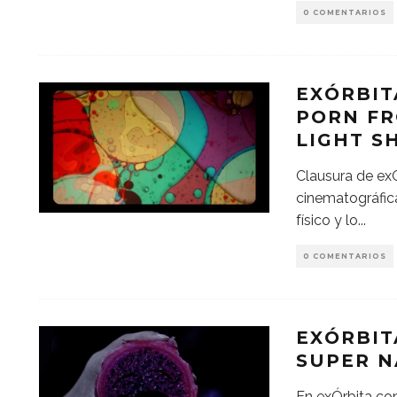
0 COMENTARIOS
EXÓRBIT
PORN FR
LIGHT 
Clausura de ex
cinematográfica
físico y lo
...
0 COMENTARIOS
EXÓRBIT
SUPER N
En exÓrbita con