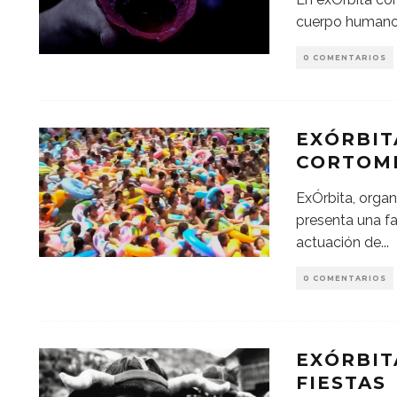
cuerpo humano 
0 COMENTARIOS
EXÓRBIT
CORTOM
ExÓrbita, organ
presenta una f
actuación de
...
0 COMENTARIOS
EXÓRBIT
FIESTAS