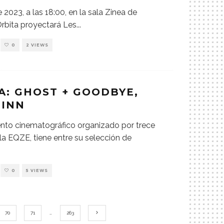
e 2023, a las 18:00, en la sala Zinea de
Órbita proyectará Les
...
0
2 VIEWS
A: GHOST + GOODBYE,
 INN
ento cinematográfico organizado por trece
la EQZE, tiene entre su selección de
0
5 VIEWS
70
71
…
263