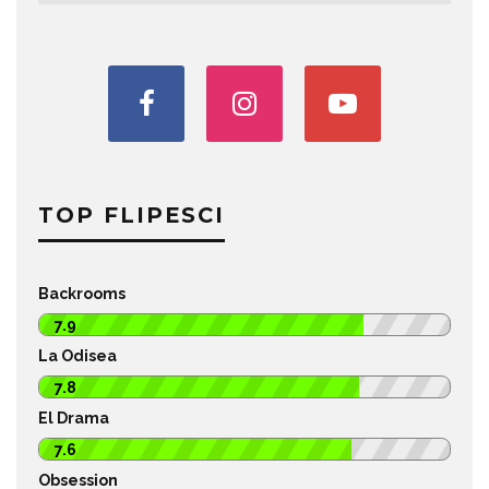
TOP FLIPESCI
Backrooms
7.9
La Odisea
7.8
El Drama
7.6
Obsession