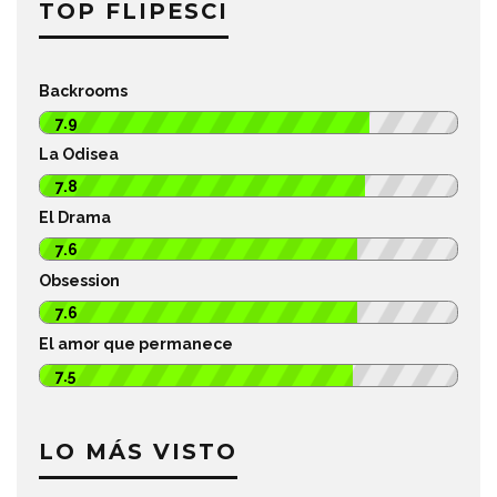
TOP FLIPESCI
Backrooms
7.9
La Odisea
7.8
El Drama
7.6
Obsession
7.6
El amor que permanece
7.5
LO MÁS VISTO