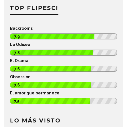
TOP FLIPESCI
Backrooms
7.9
La Odisea
7.8
El Drama
7.6
Obsession
7.6
El amor que permanece
7.5
LO MÁS VISTO