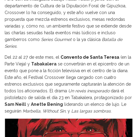
departamento de Cultura de la Diputación Foral de Gipuzkoa,
Crossover lo ha conseguido, y este año vuelve con una
propuesta que mezcla estrenos exclusivos, mesas redondas
variadas y, cómo no, un ambiente festivo que se extiende desde
las charlas sesudas hasta eventos más lúdicos e incluso
gamberros como
Series Gourmet
o la ya clásica
Batalla de
Series
.
Del 22 al 27 de este mes, el
Convento de Santa Teresa
(en la
Parte Vieja) y
Tabakalera
se convertirán en el epicentro de un
evento que pone a la ficción televisiva en el centro de la diana.
Este año, el Festival Crossover llega cargado con cuatro
estrenos exclusivos que seguramente capturarán la atención de
todos los aficionados. El drama
Un revés inesperado
dará el
pistoletazo de salida el día 23 en Tabakalera, protagonizado por
Sam Neill
y
Anette Bening
liderando un elenco de lujo. Le
seguirán
Marbella
,
Without Sin
, y
Las largas sombras
.