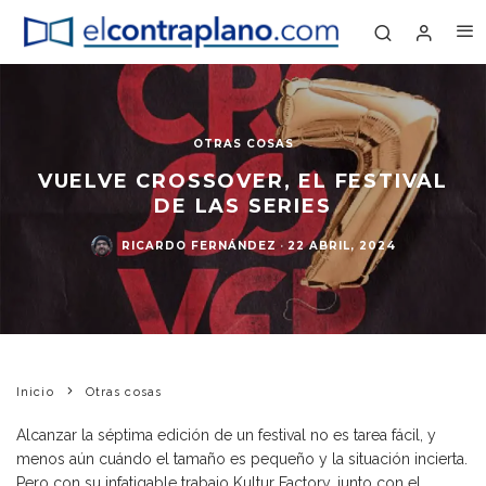
OTRAS COSAS
VUELVE CROSSOVER, EL FESTIVAL
DE LAS SERIES
RICARDO FERNÁNDEZ
·
22 ABRIL, 2024
Inicio
Otras cosas
Alcanzar la séptima edición de un festival no es tarea fácil, y
menos aún cuándo el tamaño es pequeño y la situación incierta.
Pero con su infatigable trabajo Kultur Factory, junto con el