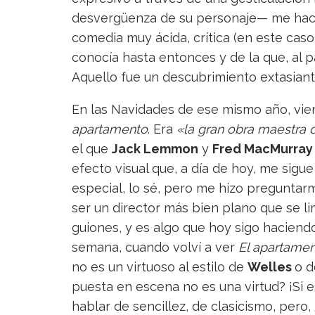
desvergüenza de su personaje— me hacía
comedia muy ácida, crítica (en este caso 
conocía hasta entonces y de la que, al 
Aquello fue un descubrimiento extasiant
En las Navidades de ese mismo año, vien
apartamento
. Era
«la gran obra maestra
el que
Jack Lemmon
y
Fred MacMurray
efecto visual que, a día de hoy, me sigu
especial, lo sé, pero me hizo preguntar
ser un director más bien plano que se l
guiones, y es algo que hoy sigo hacien
semana, cuando volví a ver
El apartame
no es un virtuoso al estilo de
Welles
o 
puesta en escena no es una virtud? ¡Si 
hablar de sencillez, de clasicismo, pero