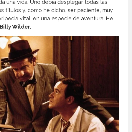
da una vida. Uno debía desplegar todas las
 títulos y, como he dicho, ser paciente, muy
ripecia vital, en una especie de aventura. He
Billy Wilder
.