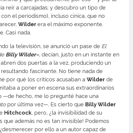
 reír a carcajadas; y descubro un tipo de
con el periodismo), incluso cínica, que no
parecer,
Wilder
era el máximo exponente.
e. Casi nada.
do la televisión, se anunció un pase de
El
 de
Billy Wilder
»
, decían, justo en un instante en
abren dos puertas a la vez, produciendo un
e resultando fascinante. No tiene nada de
me por qué los críticos acusaban a
Wilder
de
imitaba a poner en escena sus extraordinarios
do —de hecho, me lo pregunté hace una
nto
por última vez—. Es cierto que
Billy Wilder
de
Hitchcock
, pero, ¿la invisibilidad de su
es que además no es tan invisible! Podemos
, ¿desmerecer por ello a un autor capaz de