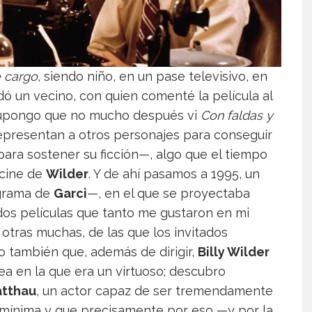
e cargo
, siendo niño, en un pase televisivo, en
ó un vecino, con quien comenté la película al
 supongo que no mucho después vi
Con faldas y
epresentan a otros personajes para conseguir
para sostener su ficción—, algo que el tiempo
 cine de
Wilder
. Y de ahí pasamos a 1995, un
grama de
Garci
—, en el que se proyectaba
dos películas que tanto me gustaron en mi
otras muchas, de las que los invitados
 también que, además de dirigir,
Billy Wilder
rea en la que era un virtuoso; descubro
atthau
, un actor capaz de ser tremendamente
n mínima y que precisamente por eso —y por la