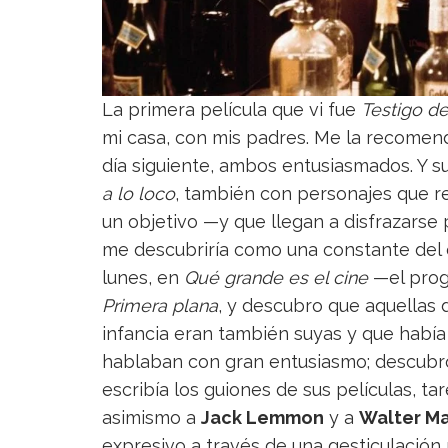
La primera película que vi fue
Testigo d
mi casa, con mis padres. Me la recomend
día siguiente, ambos entusiasmados. Y
a lo loco
, también con personajes que r
un objetivo —y que llegan a disfrazarse 
me descubriría como una constante del
lunes, en
Qué grande es el cine
—el pro
Primera plana
, y descubro que aquellas 
infancia eran también suyas y que había 
hablaban con gran entusiasmo; descubro
escribía los guiones de sus películas, ta
asimismo a
Jack Lemmon
y a
Walter M
expresivo a través de una gesticulació