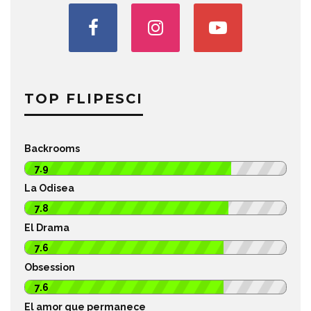
TOP FLIPESCI
Backrooms
7.9
La Odisea
7.8
El Drama
7.6
Obsession
7.6
El amor que permanece