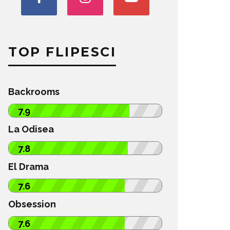
TOP FLIPESCI
Backrooms
7.9
La Odisea
7.8
El Drama
7.6
Obsession
7.6