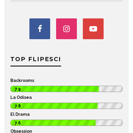
TOP FLIPESCI
Backrooms
7.9
La Odisea
7.8
El Drama
7.6
Obsession