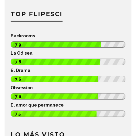
TOP FLIPESCI
Backrooms
7.9
La Odisea
7.8
El Drama
7.6
Obsession
7.6
El amor que permanece
7.5
LO MÁS VISTO