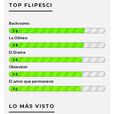
TOP FLIPESCI
Backrooms
7.9
La Odisea
7.8
El Drama
7.6
Obsession
7.6
El amor que permanece
7.5
LO MÁS VISTO