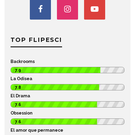
TOP FLIPESCI
Backrooms
7.9
La Odisea
7.8
El Drama
7.6
Obsession
7.6
El amor que permanece