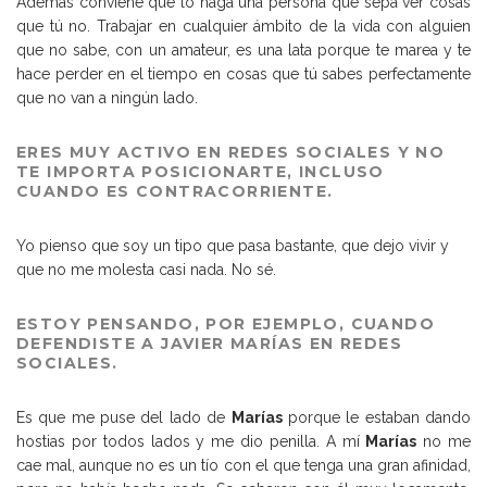
Además conviene que lo haga una persona que sepa ver cosas
que tú no. Trabajar en cualquier ámbito de la vida con alguien
que no sabe, con un amateur, es una lata porque te marea y te
hace perder en el tiempo en cosas que tú sabes perfectamente
que no van a ningún lado.
ERES MUY ACTIVO EN
REDES SOCIALES
Y NO
TE IMPORTA POSICIONARTE, INCLUSO
CUANDO ES CONTRACORRIENTE.
Yo pienso que soy un tipo que pasa bastante, que dejo vivir y
que no me molesta casi nada. No sé.
ESTOY PENSANDO, POR EJEMPLO, CUANDO
DEFENDISTE A JAVIER MARÍAS EN REDES
SOCIALES.
Es que me puse del lado de
Marías
porque le estaban dando
hostias por todos lados y me dio penilla. A mí
Marías
no me
cae mal, aunque no es un tío con el que tenga una gran afinidad,