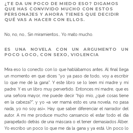
¿TE DA UN POCO DE MIEDO ESO? DIGAMOS
QUE HAS CONVIVIDO MUCHO CON ESTOS
PERSONAJES Y AHORA TIENES QUE DECIDIR
QUÉ VAS A HACER CON ELLOS.
No, no, no… Sin miramientos… Yo mato mucho.
ES UNA NOVELA CON UN ARGUMENTO UN
POCO LOCO, CON SEXO, VIOLENCIA
Mira eso lo conecto con lo que hablábamos antes. Al final llega
un momento en que dices “yo ya paso de todo, voy a escribir
lo que me dé la gana”. Y este libro se lo leen mí madre y mí
padre. Y es un libro muy pervertido. Entonces mí madre, que es
una señora mayor, me puede decir “hijo mío, ¿qué cosas tiene
en la cabeza?”, y yo «a ver mamá esto es una novela, no pasa
nada, yo no soy así». Hay que saber diferenciar el narrador del
autor. A mi me produce mucho cansancio el estar todo el día
parapetado detrás de una máscara o el tener demasiados Álber.
Yo escribo un poco lo que me da la gana y ya está. Un poco lo