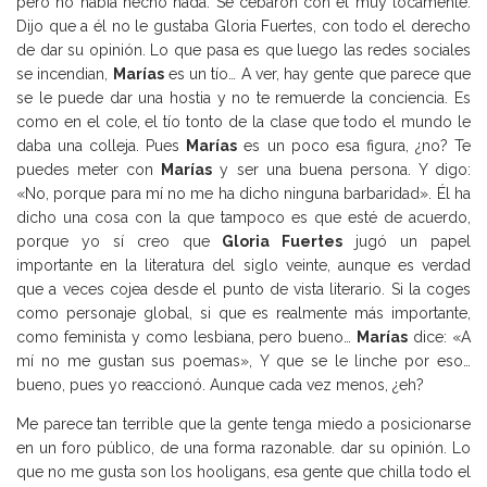
pero no había hecho nada. Se cebaron con él muy locamente.
Dijo que a él no le gustaba Gloria Fuertes, con todo el derecho
de dar su opinión. Lo que pasa es que luego las redes sociales
se incendian,
Marías
es un tío… A ver, hay gente que parece que
se le puede dar una hostia y no te remuerde la conciencia. Es
como en el cole, el tío tonto de la clase que todo el mundo le
daba una colleja. Pues
Marías
es un poco esa figura, ¿no? Te
puedes meter con
Marías
y ser una buena persona. Y digo:
«No, porque para mí no me ha dicho ninguna barbaridad». Él ha
dicho una cosa con la que tampoco es que esté de acuerdo,
porque yo sí creo que
Gloria Fuertes
jugó un papel
importante en la literatura del siglo veinte, aunque es verdad
que a veces cojea desde el punto de vista literario. Si la coges
como personaje global, si que es realmente más importante,
como feminista y como lesbiana, pero bueno…
Marías
dice: «A
mí no me gustan sus poemas», Y que se le linche por eso…
bueno, pues yo reaccionó. Aunque cada vez menos, ¿eh?
Me parece tan terrible que la gente tenga miedo a posicionarse
en un foro público, de una forma razonable. dar su opinión. Lo
que no me gusta son los hooligans, esa gente que chilla todo el