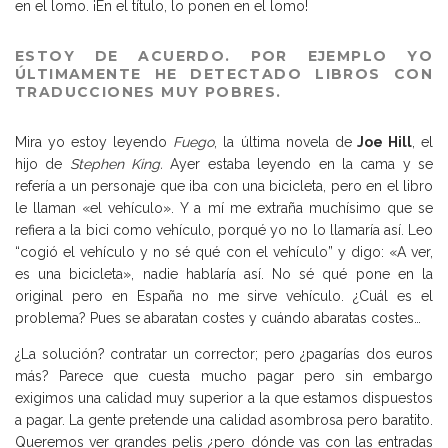
en el lomo. ¡En el título, lo ponen en el lomo!
ESTOY DE ACUERDO. POR EJEMPLO YO
ÚLTIMAMENTE HE DETECTADO LIBROS CON
TRADUCCIONES MUY POBRES.
Mira yo estoy leyendo
Fuego
, la última novela de
Joe Hill
, el
hijo de
Stephen King.
Ayer estaba leyendo en la cama y se
refería a un personaje que iba con una bicicleta, pero en el libro
le llaman «el vehículo». Y a mí me extraña muchísimo que se
refiera a la bici como vehículo, porqué yo no lo llamaría así. Leo
“cogió el vehículo y no sé qué con el vehículo” y digo: «A ver,
es una bicicleta», nadie hablaría así. No sé qué pone en la
original pero en España no me sirve vehículo. ¿Cuál es el
problema? Pues se abaratan costes y cuándo abaratas costes…
¿La solución? contratar un corrector; pero ¿pagarías dos euros
más? Parece que cuesta mucho pagar pero sin embargo
exigimos una calidad muy superior a la que estamos dispuestos
a pagar. La gente pretende una calidad asombrosa pero baratito.
Queremos ver grandes pelis ¿pero dónde vas con las entradas