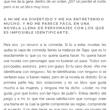
que me da la gana, dentro de un orden, ¿Eh? sin perder el norte;
pero sí es un libro muy loco.
A MI ME HA DIVERTIDO Y ME HA ENTRETENIDO
MUCHO. Y NO ME PARECE FÁCIL EN UNA
NOVELA LLENA DE PERSONAJES CON LOS QUE
ES IMPOSIBLE IDENTIFICARTE.
Para eso, yo recurro a la comedia, Si tú a estas novelas les
quitas la capa de comedia, tienes la matanza de Tejas, que es lo
exactamente lo que yo no quería quería hacer. Yo quería hacer
una novela con personajes que no tuvieran un pase. Todos son
psicópatas, asesinos… pero son guays. En tu caso dices: «No me
identificaría con ninguno». No te identificarías con ninguno si se
sentaran aquí, si fueran reales, pero en la novela es distinto. En la
primera parte hay dos violaciones y es un libro que gusta
mucho a las mujeres, y ninguna me ha dicho: «Joder, no me
gusta ¿por qué todos son tan hijos de puta?». Entras dentro del
juego y a mí, lo que me causa satisfacción que consigo crear
una trama en la cual la gente comprende las reglas, comprende
el acuerdo. Y se deja llevar, es que sino no, sería una novela de