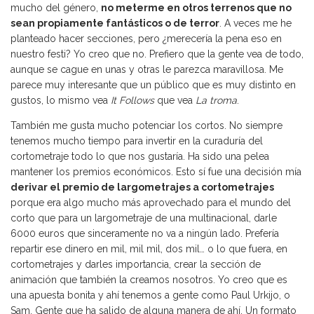
mucho del género,
no meterme en otros terrenos que no
sean propiamente fantásticos o de terror
. A veces me he
planteado hacer secciones, pero ¿merecería la pena eso en
nuestro festi? Yo creo que no. Prefiero que la gente vea de todo,
aunque se cague en unas y otras le parezca maravillosa. Me
parece muy interesante que un público que es muy distinto en
gustos, lo mismo vea
It Follows
que vea
La troma
.
También me gusta mucho potenciar los cortos. No siempre
tenemos mucho tiempo para invertir en la curaduría del
cortometraje todo lo que nos gustaría. Ha sido una pelea
mantener los premios económicos. Esto sí fue una decisión mía
derivar el premio de largometrajes a cortometrajes
porque era algo mucho más aprovechado para el mundo del
corto que para un largometraje de una multinacional, darle
6000 euros que sinceramente no va a ningún lado. Prefería
repartir ese dinero en mil, mil mil, dos mil… o lo que fuera, en
cortometrajes y darles importancia, crear la sección de
animación que también la creamos nosotros. Yo creo que es
una apuesta bonita y ahí tenemos a gente como Paul Urkijo, o
Sam. Gente que ha salido de alguna manera de ahí. Un formato