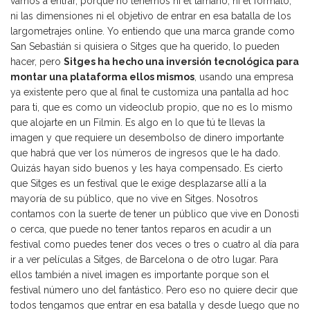
vamos a entrar, porque no tenemos ni el tamaño, ni el formato,
ni las dimensiones ni el objetivo de entrar en esa batalla de los
largometrajes online. Yo entiendo que una marca grande como
San Sebastián si quisiera o Sitges que ha querido, lo pueden
hacer, pero
Sitges ha hecho una inversión tecnológica para
montar una plataforma ellos mismos
, usando una empresa
ya existente pero que al final te customiza una pantalla ad hoc
para ti, que es como un videoclub propio, que no es lo mismo
que alojarte en un Filmin. Es algo en lo que tú te llevas la
imagen y que requiere un desembolso de dinero importante
que habrá que ver los números de ingresos que le ha dado.
Quizás hayan sido buenos y les haya compensado. Es cierto
que Sitges es un festival que le exige desplazarse allí a la
mayoría de su público, que no vive en Sitges. Nosotros
contamos con la suerte de tener un público que vive en Donosti
o cerca, que puede no tener tantos reparos en acudir a un
festival como puedes tener dos veces o tres o cuatro al día para
ir a ver películas a Sitges, de Barcelona o de otro lugar. Para
ellos también a nivel imagen es importante porque son el
festival número uno del fantástico. Pero eso no quiere decir que
todos tengamos que entrar en esa batalla y desde luego que no