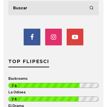
TOP FLIPESCI
Backrooms
7.9
La Odisea
7.8
El Drama