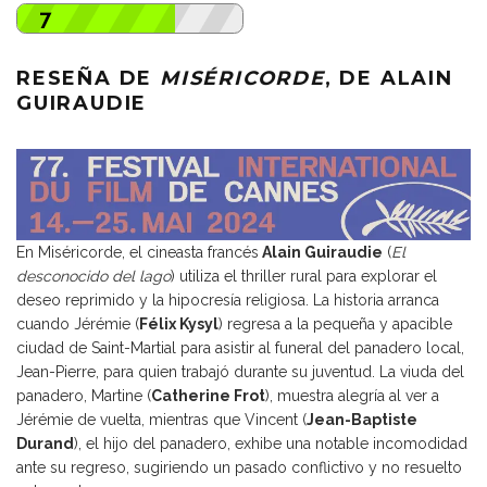
7
RESEÑA DE
MISÉRICORDE
, DE ALAIN
GUIRAUDIE
En Miséricorde, el cineasta francés
Alain Guiraudie
(
El
desconocido del lago
) utiliza el thriller rural para explorar el
deseo reprimido y la hipocresía religiosa. La historia arranca
cuando Jérémie (
Félix Kysyl
) regresa a la pequeña y apacible
ciudad de Saint-Martial para asistir al funeral del panadero local,
Jean-Pierre, para quien trabajó durante su juventud. La viuda del
panadero, Martine (
Catherine Frot
), muestra alegría al ver a
Jérémie de vuelta, mientras que Vincent (
Jean-Baptiste
Durand
), el hijo del panadero, exhibe una notable incomodidad
ante su regreso, sugiriendo un pasado conflictivo y no resuelto