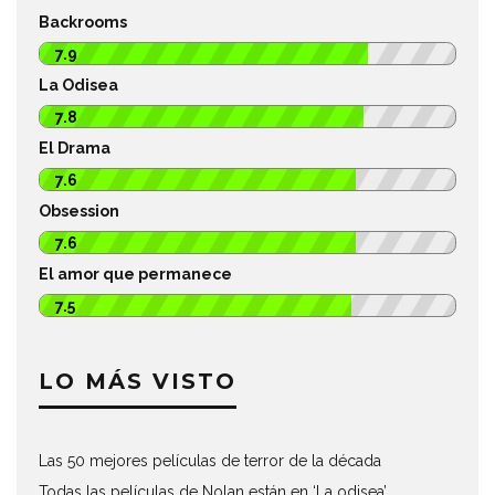
Backrooms
7.9
La Odisea
7.8
El Drama
7.6
Obsession
7.6
El amor que permanece
7.5
LO MÁS VISTO
Las 50 mejores películas de terror de la década
Todas las películas de Nolan están en ‘La odisea’