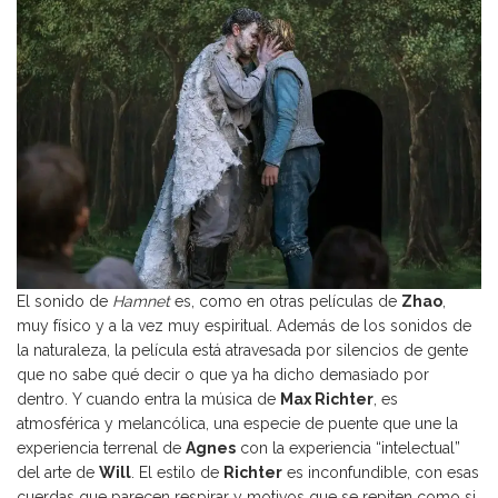
El sonido de
Hamnet
es, como en otras películas de
Zhao
,
muy físico y a la vez muy espiritual. Además de los sonidos de
la naturaleza, la película está atravesada por silencios de gente
que no sabe qué decir o que ya ha dicho demasiado por
dentro. Y cuando entra la música de
Max Richter
, es
atmosférica y melancólica, una especie de puente que une la
experiencia terrenal de
Agnes
con la experiencia “intelectual”
del arte de
Will
. El estilo de
Richter
es inconfundible, con esas
cuerdas que parecen respirar y motivos que se repiten como si