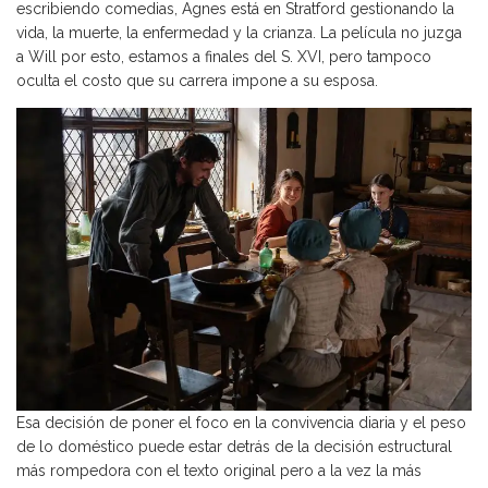
escribiendo comedias, Agnes está en Stratford gestionando la
vida, la muerte, la enfermedad y la crianza. La película no juzga
a Will por esto, estamos a finales del S. XVI, pero tampoco
oculta el costo que su carrera impone a su esposa.
Esa decisión de poner el foco en la convivencia diaria y el peso
de lo doméstico puede estar detrás de la decisión estructural
más rompedora con el texto original pero a la vez la más