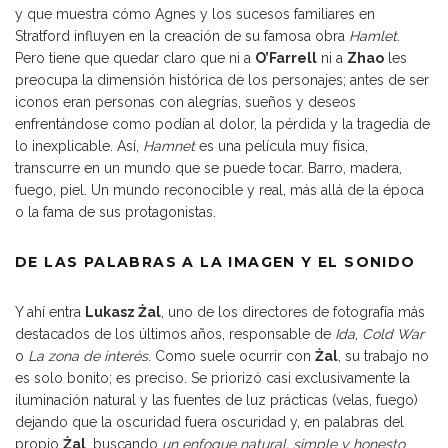
y que muestra cómo Agnes y los sucesos familiares en
Stratford influyen en la creación de su famosa obra
Hamlet
.
Pero tiene que quedar claro que ni a
O’Farrell
ni a
Zhao
les
preocupa la dimensión histórica de los personajes; antes de ser
iconos eran personas con alegrías, sueños y deseos
enfrentándose como podían al dolor, la pérdida y la tragedia de
lo inexplicable. Así,
Hamnet
es una película muy física,
transcurre en un mundo que se puede tocar. Barro, madera,
fuego, piel. Un mundo reconocible y real, más allá de la época
o la fama de sus protagonistas.
DE LAS PALABRAS A LA IMAGEN Y EL SONIDO
Y ahí entra
Lukasz Żal
, uno de los directores de fotografía más
destacados de los últimos años, responsable de
Ida
,
Cold War
o
La zona de interés
. Como suele ocurrir con
Żal
, su trabajo no
es solo bonito; es preciso. Se priorizó casi exclusivamente la
iluminación natural y las fuentes de luz prácticas (velas, fuego)
dejando que la oscuridad fuera oscuridad y, en palabras del
propio
Żal
, buscando
un enfoque natural, simple y honesto
.