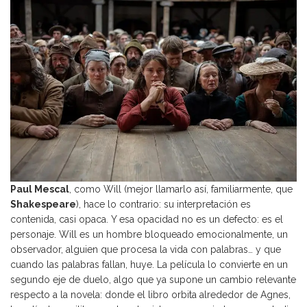
Paul Mescal
, como Will (mejor llamarlo así, familiarmente, que
Shakespeare
), hace lo contrario: su interpretación es
contenida, casi opaca. Y esa opacidad no es un defecto: es el
personaje. Will es un hombre bloqueado emocionalmente, un
observador, alguien que procesa la vida con palabras… y que
cuando las palabras fallan, huye. La película lo convierte en un
segundo eje de duelo, algo que ya supone un cambio relevante
respecto a la novela: donde el libro orbita alrededor de Agnes,