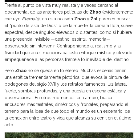
Frente al punto de vista muy realista y a veces cercano al
documental de las anteriores películas de
Zhao
(evidentemente
excluyo
Eternals
), en esta ocasión
Zhao
y
Żal
parecen buscar
el “punto de vista de Dios” o de la muerte: la cámara flota, suave,
espectral, desde ángulos elevados o distantes, como si hubiera
una presencia invisible —destino, espíritu, memoria—
observando sin intervenir. Contraponiendo al realismo y la
fisicidad que antes mencionaba, este enfoque místico y elevado
empequeñece a las personas frente a lo inevitable del destino.
Pero
Zhao
no se queda en lo etéreo. Muchas escenas tienen
una estética tremendamente pictórica, que evoca la pintura de
bodegones del siglo XVII y los retratos flamencos: luz lateral
fuerte, sombras profundas, y una puesta en escena estática y
observacional. En otros momentos, en cambio, busca
encuadres más teatrales, simétricos y frontales, preparando el
terreno para la idea de que todo el mundo es un escenario, de
la conexión entre teatro y vida que alcanza su cenit en el último
acto.