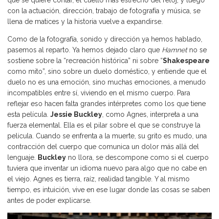
que se quiere contar, el cuello más estrecho del reloj, y luego
con la actuación, dirección, trabajo de fotografía y música, se
llena de matices y la historia vuelve a expandirse.
Como de la fotografía, sonido y dirección ya hemos hablado,
pasemos al reparto. Ya hemos dejado claro que
Hamnet
no se
sostiene sobre la “recreación histórica” ni sobre “
Shakespeare
como mito”, sino sobre un duelo doméstico, y entiende que el
duelo no es una emoción, sino muchas emociones, a menudo
incompatibles entre sí, viviendo en el mismo cuerpo. Para
reflejar eso hacen falta grandes intérpretes como los que tiene
esta película.
Jessie Buckley
, como Agnes, interpreta a una
fuerza elemental. Ella es el pilar sobre el que se construye la
pelicula. Cuando se enfrenta a la muerte, su grito es mudo, una
contracción del cuerpo que comunica un dolor más allá del
lenguaje.
Buckley
no llora, se descompone como si el cuerpo
tuviera que inventar un idioma nuevo para algo que no cabe en
el viejo. Agnes es tierra, raíz, realidad tangible. Y al mismo
tiempo, es intuición, vive en ese lugar donde las cosas se saben
antes de poder explicarse.