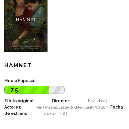
HAMNET
Media Flipesci:
7.5
Título original:
Director:
Chloé Zhao
Actores:
Fecha
Paul Mescal, Jessie Buckley, Emily Watson
de estreno:
23/01/2026