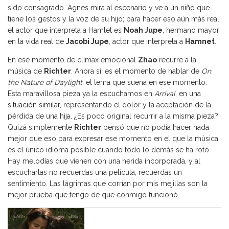
sido consagrado. Agnes mira al escenario y ve a un niño que
tiene los gestos y la voz de su hijo; para hacer eso aún más real,
el actor que interpreta a Hamlet es
Noah Jupe
, hermano mayor
en la vida real de
Jacobi Jupe
, actor que interpreta a
Hamnet
.
En ese momento de clímax emocional
Zhao
recurre a la
música de
Richter
. Ahora sí, es el momento de hablar de
On
the Nature of Daylight
, el tema que suena en ese momento.
Esta maravillosa pieza ya la escuchamos en
Arrival
, en una
situación similar
, representando el dolor y la aceptación de la
pérdida de una hija. ¿Es poco original recurrir a la misma pieza?
Quizá simplemente
Richter
pensó que no podía hacer nada
mejor que eso para expresar ese momento en el que la música
es el único idioma posible cuando todo lo demás se ha roto.
Hay melodías que vienen con una herida incorporada, y al
escucharlas no recuerdas una película, recuerdas un
sentimiento. Las lágrimas que corrían por mis mejillas son la
mejor prueba que tengo de que conmigo funcionó.