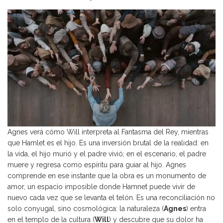
Agnes verá cómo Will interpreta al Fantasma del Rey, mientras
que Hamlet es el hijo. Es una inversión brutal de la realidad: en
la vida, el hijo murió y el padre vivió; en el escenario, el padre
muere y regresa como espíritu para guiar al hijo. Agnes
comprende en ese instante que la obra es un monumento de
amor, un espacio imposible donde Hamnet puede vivir de
nuevo cada vez que se levanta el telón. Es una reconciliación no
solo conyugal, sino cosmológica: la naturaleza (
Agnes
) entra
en el templo de la cultura (
Will
) y descubre que su dolor ha