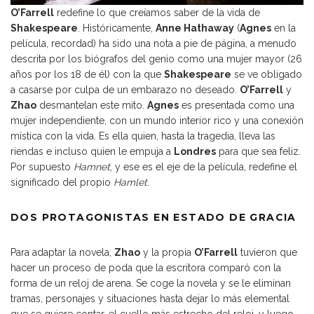
O’Farrell
redefine lo que creíamos saber de la vida de
Shakespeare
. Históricamente,
Anne Hathaway
(
Agnes
en la
película, recordad) ha sido una nota a pie de página, a menudo
descrita por los biógrafos del genio como una mujer mayor (26
años por los 18 de él) con la que
Shakespeare
se ve obligado
a casarse por culpa de un embarazo no deseado.
O’Farrell
y
Zhao
desmantelan este mito.
Agnes
es presentada como una
mujer independiente, con un mundo interior rico y una conexión
mística con la vida. Es ella quien, hasta la tragedia, lleva las
riendas e incluso quien le empuja a
Londres
para que sea feliz.
Por supuesto
Hamnet
, y ese es el eje de la película, redefine el
significado del propio
Hamlet
.
DOS PROTAGONISTAS EN ESTADO DE GRACIA
Para adaptar la novela,
Zhao
y la propia
O’Farrell
tuvieron que
hacer un proceso de poda que la escritora comparó con la
forma de un reloj de arena. Se coge la novela y se le eliminan
tramas, personajes y situaciones hasta dejar lo más elemental