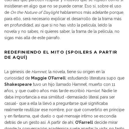
insistieran en algo que no se puede cerrar. Eso sí, sobre el uso
de
On the Nature of Daylight
hablaremos más adelante porque,
para ello, será necesario explicar el desarrollo de la trama más
en profundidad, así que si no has visto la película, leído la
novela y no sabes, ni quieres saber, la trama de la película, no
sigas más allá de este párrafo.
REDEFINIENDO EL MITO (SPOILERS A PARTIR
DE AQUÍ)
La génesis de
Hamnet
, la novela, tiene su origen en la
curiosidad de
Maggie O’Farrell
: estudiando literatura supo que
Shakespeare
tuvo un hijo llamado Hamnet, muerto con 11
años, y que cuatro años más tarde escribió
Hamlet
. Nadie le
daba importancia a esa similitud -demasiado literal para ser
casual- que a ella la llevó a preguntarse qué significaba
realmente reutilizar ese nombre, por qué convertirlo en príncipe
y en fantasma, qué duelo o qué mensaje íntimo se escondía
detrás de un gesto así. A partir de ahí,
O’Farrell
decide mirar
donde la conversación académica suele apartar la vista: no tanto