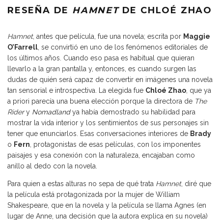
RESEÑA DE
HAMNET
DE CHLOÉ ZHAO
Hamnet
, antes que película, fue una novela; escrita por
Maggie
O’Farrell
, se convirtió en uno de los fenómenos editoriales de
los últimos años. Cuando eso pasa es habitual que quieran
llevarlo a la gran pantalla y, entonces, es cuando surgen las
dudas de quién será capaz de convertir en imágenes una novela
tan sensorial e introspectiva. La elegida fue
Chloé Zhao
, que ya
a priori parecía una buena elección porque la directora de
The
Rider
y
Nomadland
ya había demostrado su habilidad para
mostrar la vida interior y los sentimientos de sus personajes sin
tener que enunciarlos. Esas conversaciones interiores de
Brady
o
Fern
, protagonistas de esas películas, con los imponentes
paisajes y esa conexión con la naturaleza, encajaban como
anillo al dedo con la novela.
Para quien a estas alturas no sepa de qué trata
Hamnet
, diré que
la película está protagonizada por la mujer de William
Shakespeare, que en la novela y la película se llama Agnes (en
lugar de Anne, una decisión que la autora explica en su novela)