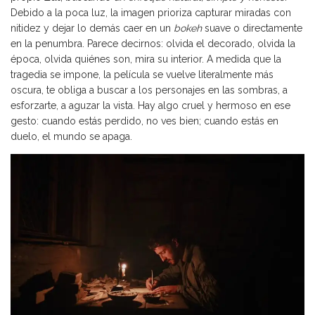
Debido a la poca luz, la imagen prioriza capturar miradas con
nitidez y dejar lo demás caer en un
bokeh
suave o directamente
en la penumbra. Parece decirnos: olvida el decorado, olvida la
época, olvida quiénes son, mira su interior. A medida que la
tragedia se impone, la película se vuelve literalmente más
oscura, te obliga a buscar a los personajes en las sombras, a
esforzarte, a aguzar la vista. Hay algo cruel y hermoso en ese
gesto: cuando estás perdido, no ves bien; cuando estás en
duelo, el mundo se apaga.