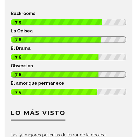
Backrooms
7.9
La Odisea
7.8
El Drama
7.6
Obsession
7.6
El amor que permanece
7.5
LO MÁS VISTO
Las 50 mejores películas de terror de la década