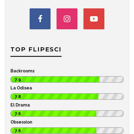
TOP FLIPESCI
Backrooms
7.9
La Odisea
7.8
El Drama
7.6
Obsession
7.6