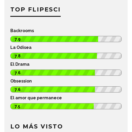
TOP FLIPESCI
Backrooms
7.9
La Odisea
7.8
El Drama
7.6
Obsession
7.6
El amor que permanece
7.5
LO MÁS VISTO