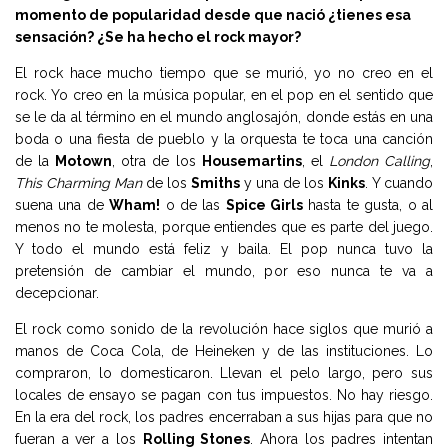
momento de popularidad desde que nació ¿tienes esa
sensación? ¿Se ha hecho el rock mayor?
El rock hace mucho tiempo que se murió, yo no creo en el
rock. Yo creo en la música popular, en el pop en el sentido que
se le da al término en el mundo anglosajón, donde estás en una
boda o una fiesta de pueblo y la orquesta te toca una canción
de la
Motown
, otra de los
Housemartins
, el
London Calling
,
This Charming Man
de los
Smiths
y una de los
Kinks
. Y cuando
suena una de
Wham!
o de las
Spice Girls
hasta te gusta, o al
menos no te molesta, porque entiendes que es parte del juego.
Y todo el mundo está feliz y baila. El pop nunca tuvo la
pretensión de cambiar el mundo, por eso nunca te va a
decepcionar.
El rock como sonido de la revolución hace siglos que murió a
manos de Coca Cola, de Heineken y de las instituciones. Lo
compraron, lo domesticaron. Llevan el pelo largo, pero sus
locales de ensayo se pagan con tus impuestos. No hay riesgo.
En la era del rock, los padres encerraban a sus hijas para que no
fueran a ver a los
Rolling Stones
. Ahora los padres intentan