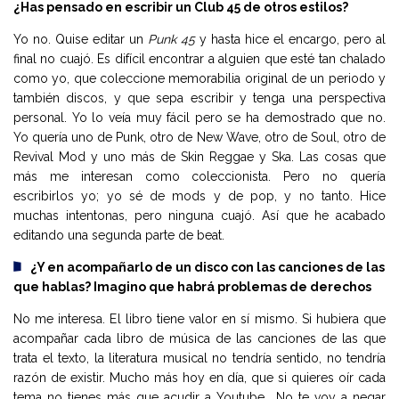
¿Has pensado en escribir un Club 45 de otros estilos?
Yo no. Quise editar un
Punk 45
y hasta hice el encargo, pero al
final no cuajó. Es difícil encontrar a alguien que esté tan chalado
como yo, que coleccione memorabilia original de un periodo y
también discos, y que sepa escribir y tenga una perspectiva
personal. Yo lo veía muy fácil pero se ha demostrado que no.
Yo quería uno de Punk, otro de New Wave, otro de Soul, otro de
Revival Mod y uno más de Skin Reggae y Ska. Las cosas que
más me interesan como coleccionista. Pero no quería
escribirlos yo; yo sé de mods y de pop, y no tanto. Hice
muchas intentonas, pero ninguna cuajó. Así que he acabado
editando una segunda parte de beat.
¿Y en acompañarlo de un disco con las canciones de las
que hablas? Imagino que habrá problemas de derechos
No me interesa. El libro tiene valor en sí mismo. Si hubiera que
acompañar cada libro de música de las canciones de las que
trata el texto, la literatura musical no tendría sentido, no tendría
razón de existir. Mucho más hoy en día, que si quieres oír cada
tema no tienes más que acudir a Youtube… No te voy a negar