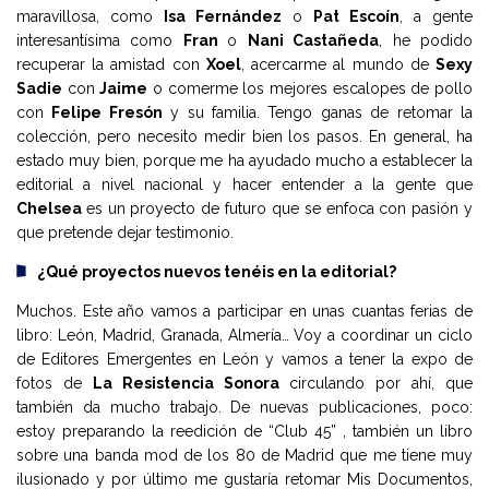
maravillosa, como
Isa Fernández
o
Pat Escoín
, a gente
interesantísima como
Fran
o
Nani Castañeda
, he podido
recuperar la amistad con
Xoel
, acercarme al mundo de
Sexy
Sadie
con
Jaime
o comerme los mejores escalopes de pollo
con
Felipe Fresón
y su familia. Tengo ganas de retomar la
colección, pero necesito medir bien los pasos. En general, ha
estado muy bien, porque me ha ayudado mucho a establecer la
editorial a nivel nacional y hacer entender a la gente que
Chelsea
es un proyecto de futuro
que se enfoca con pasión y
que pretende dejar testimonio.
¿Qué proyectos nuevos tenéis en la editorial?
Muchos. Este año vamos a participar en unas cuantas ferias de
libro: León, Madrid, Granada, Almería… Voy a coordinar un ciclo
de Editores Emergentes en León y vamos a tener la expo de
fotos de
La Resistencia Sonora
circulando por ahí, que
también da mucho trabajo. De nuevas publicaciones, poco:
estoy preparando la reedición de “Club 45” , también un libro
sobre una banda mod de los 80 de Madrid que me tiene muy
ilusionado y por último me gustaría retomar Mis Documentos,