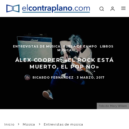
ENTREVISTAS DE MÚSICA
FUERA DE CAMPO
LIBROS
MÚSICA
ÁLEX COOPER: «EL ROCK ESTÁ
MUERTO, EL POP NO»
RICARDO FERNÁNDEZ
·
3 MARZO, 2017
Foto de Mary Wilson
Inicio
Música
Entrevistas de música