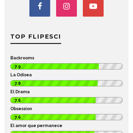
TOP FLIPESCI
Backrooms
7.9
La Odisea
7.8
El Drama
7.6
Obsession
7.6
El amor que permanece