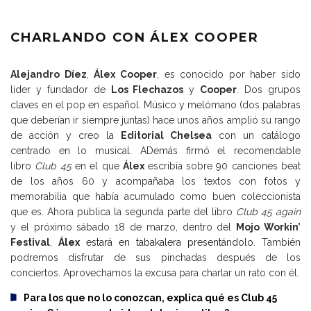
CHARLANDO CON ÁLEX COOPER
Alejandro Díez
,
Álex Cooper
, es conocido por haber sido
líder y fundador de
Los Flechazos
y
Cooper
. Dos grupos
claves en el pop en español. Músico y melómano (dos palabras
que deberían ir siempre juntas) hace unos años amplió su rango
de acción y creo la
Editorial Chelsea
con un catálogo
centrado en lo musical. ADemás firmó el recomendable
libro
Club 45
en el que
Álex
escribía sobre 90 canciones beat
de los años 60 y acompañaba los textos con fotos y
memorabilia que había acumulado como buen coleccionista
que es. Ahora publica la segunda parte del libro
Club 45 again
y el próximo sábado 18 de marzo, dentro del
Mojo Workin’
Festival
,
Álex
estará en tabakalera presentándolo
. También
podremos disfrutar de sus pinchadas después de los
conciertos. Aprovechamos la excusa para charlar un rato con él.
Para los que no lo conozcan, explica qué es Club 45