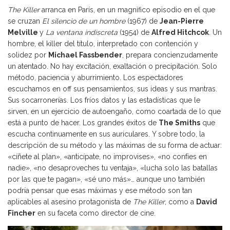
The Killer
arranca en París, en un magnífico episodio en el que
se cruzan
El silencio de un hombre
(1967) de
Jean-Pierre
Melville
y
La ventana indiscreta
(1954) de
Alfred Hitchcok
. Un
hombre, el killer del título, interpretado con contención y
solidez por
Michael Fassbender
, prepara concienzudamente
un atentado. No hay excitación, exaltación o precipitación. Solo
método, paciencia y aburrimiento. Los espectadores
escuchamos en off sus pensamientos, sus ideas y sus mantras.
Sus socarronerías. Los fríos datos y las estadísticas que le
sirven, en un ejercicio de autoengaño, como coartada de lo que
está a punto de hacer. Los grandes éxitos de
The Smiths
que
escucha continuamente en sus auriculares. Y sobre todo, la
descripción de su método y las máximas de su forma de actuar:
«cíñete al plan», «anticípate, no improvises», «no confíes en
nadie», «no desaproveches tu ventaja», «lucha solo las batallas
por las que te pagan», «sé uno más»… aunque uno también
podría pensar que esas máximas y ese método son tan
aplicables al asesino protagonista de
The Killer
, como a
David
Fincher
en su faceta como director de cine.