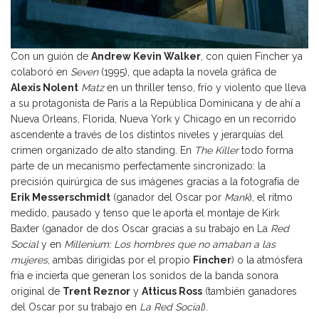
Con un guión de
Andrew Kevin Walker
, con quien Fincher ya
colaboró en
Seven
(1995), que adapta la novela gráfica de
Alexis Nolent
Matz
en un thriller tenso, frío y violento que lleva
a su protagonista de París a la República Dominicana y de ahí a
Nueva Orleans, Florida, Nueva York y Chicago en un recorrido
ascendente a través de los distintos niveles y jerarquías del
crimen organizado de alto standing. En
The Killer
todo forma
parte de un mecanismo perfectamente sincronizado: la
precisión quirúrgica de sus imágenes gracias a la fotografía de
Erik Messerschmidt
(ganador del Oscar por
Mank
), el ritmo
medido, pausado y tenso que le aporta el montaje de Kirk
Baxter (ganador de dos Oscar gracias a su trabajo en La
Red
Social
y en
Millenium: Los hombres que no amaban a las
mujeres
, ambas dirigidas por el propio
Fincher
) o la atmósfera
fría e incierta que generan los sonidos de la banda sonora
original de
Trent Reznor
y
Atticus Ross
(también ganadores
del Oscar por su trabajo en
La Red Social
).