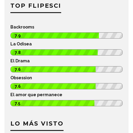
TOP FLIPESCI
Backrooms
7.9
La Odisea
7.8
El Drama
7.6
Obsession
7.6
El amor que permanece
7.5
LO MÁS VISTO