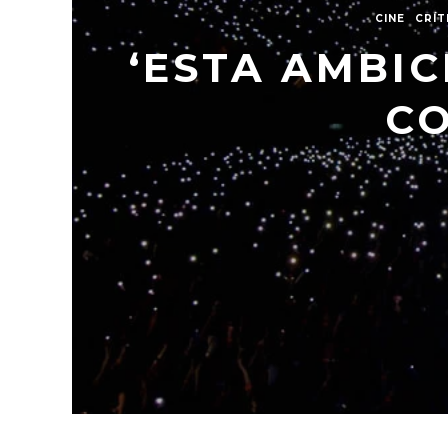
CINE
CRÍT
‘ESTA AMBIC
CO