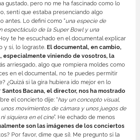
 ha gustado, pero no me ha fascinado como lo
bao, sentí que estaba presenciando algo
 antes. Lo definí como “
una especie de
n espectáculo de la Super Bowl y una
 Hoy te he escuchado en el documental explicar
 y sí, lo lograste.
El documental, en cambio,
, especialmente viniendo de vosotros, la
ás arriesgado, algo que rompiera moldes como
ices en el documental, no te puedes permitir
 ¿Quizá si la gira hubiera ido mejor en lo
?
Santos Bacana, el director, nos ha mostrado
obre el concierto dije: “
hay un concepto visual,
s, unos movimientos de cámara y unos juegos de
i siquiera en el cine
”. He echado de menos
sualmente son las imágenes de los conciertos
tos? Por favor, dime que sí). Me pregunto si la