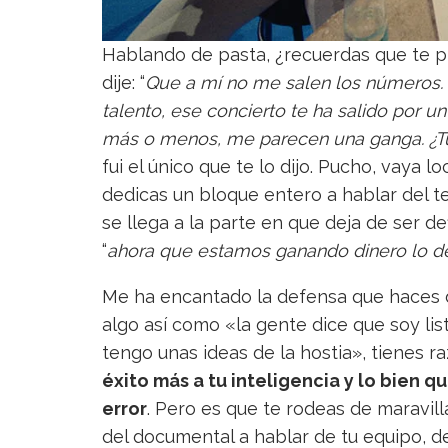
Hablando de pasta, ¿recuerdas que te pr
dije: “
Que a mí no me salen los números. 
talento, ese concierto te ha salido por u
más o menos, me parecen una ganga. ¿Tú
fui el único que te lo dijo. Pucho, vaya l
dedicas un bloque entero a hablar del 
se llega a la parte en que deja de ser de
“
ahora que estamos ganando dinero lo d
Me ha encantado la defensa que haces d
algo así como «la gente dice que soy lis
tengo unas ideas de la hostia», tienes r
éxito más a tu inteligencia y lo bien q
error
. Pero es que te rodeas de maravil
del documental a hablar de tu equipo, d