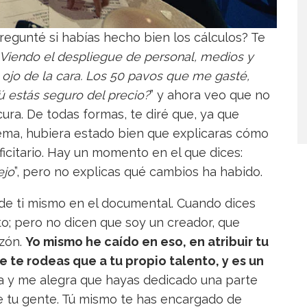
egunté si habías hecho bien los cálculos? Te
Viendo el despliegue de personal, medios y
n ojo de la cara. Los 50 pavos que me gasté,
 estás seguro del precio?
” y ahora veo que no
ocura. De todas formas, te diré que, ya que
tema, hubiera estado bien que explicaras cómo
ficitario. Hay un momento en el que dices:
ejo
”, pero no explicas qué cambios ha habido.
e ti mismo en el documental. Cuando dices
to; pero no dicen que soy un creador, que
azón.
Yo mismo he caído en eso, en atribuir tu
ue te rodeas que a tu propio talento, y es un
la y me alegra que hayas dedicado una parte
e tu gente. Tú mismo te has encargado de