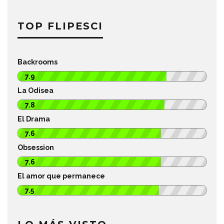
TOP FLIPESCI
Backrooms
7.9
La Odisea
7.8
El Drama
7.6
Obsession
7.6
El amor que permanece
7.5