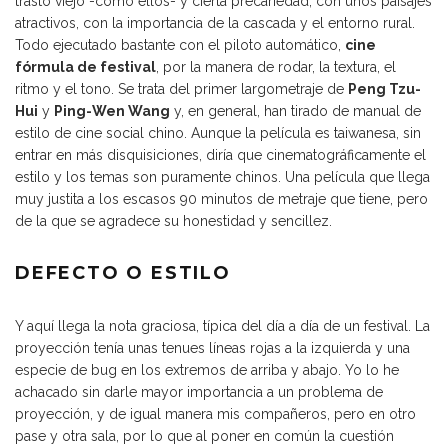
trasto viejo -como ellos- y cierta precariedad; con unos paisajes
atractivos, con la importancia de la cascada y el entorno rural.
Todo ejecutado bastante con el piloto automático,
cine
fórmula de festival
, por la manera de rodar, la textura, el
ritmo y el tono. Se trata del primer largometraje de
Peng Tzu-
Hui
y
Ping-Wen Wang
y, en general, han tirado de manual de
estilo de cine social chino. Aunque la película es taiwanesa, sin
entrar en más disquisiciones, diría que cinematográficamente el
estilo y los temas son puramente chinos. Una película que llega
muy justita a los escasos 90 minutos de metraje que tiene, pero
de la que se agradece su honestidad y sencillez.
DEFECTO O ESTILO
Y aquí llega la nota graciosa, típica del día a día de un festival. La
proyección tenía unas tenues líneas rojas a la izquierda y una
especie de bug en los extremos de arriba y abajo. Yo lo he
achacado sin darle mayor importancia a un problema de
proyección, y de igual manera mis compañeros, pero en otro
pase y otra sala, por lo que al poner en común la cuestión