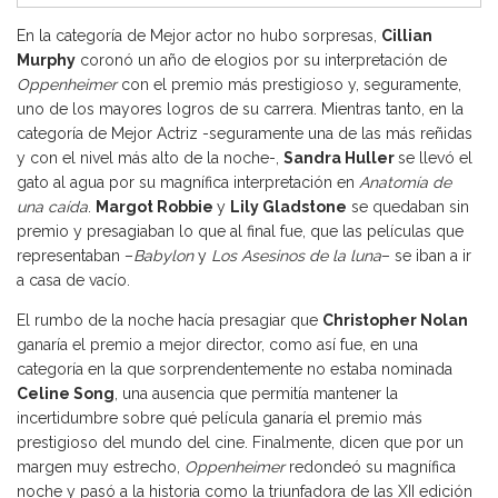
En la categoría de Mejor actor no hubo sorpresas,
Cillian
Murphy
coronó un año de elogios por su interpretación de
Oppenheimer
con el premio más prestigioso y, seguramente,
uno de los mayores logros de su carrera. Mientras tanto, en la
categoría de Mejor Actriz -seguramente una de las más reñidas
y con el nivel más alto de la noche-,
Sandra Huller
se llevó el
gato al agua por su magnífica interpretación en
Anatomía de
una caída
.
Margot Robbie
y
Lily Gladstone
se quedaban sin
premio y presagiaban lo que al final fue, que las películas que
representaban –
Babylon
y
Los Asesinos de la luna
– se iban a ir
a casa de vacío.
El rumbo de la noche hacía presagiar que
Christopher Nolan
ganaría el premio a mejor director, como así fue, en una
categoría en la que sorprendentemente no estaba nominada
Celine Song
, una ausencia que permitía mantener la
incertidumbre sobre qué película ganaría el premio más
prestigioso del mundo del cine. Finalmente, dicen que por un
margen muy estrecho,
Oppenheimer
redondeó su magnífica
noche y pasó a la historia como la triunfadora de las XII edición