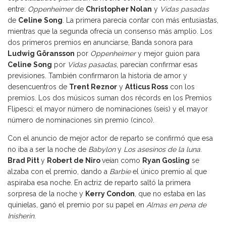
entre:
Oppenheimer
de
Christopher Nolan
y
Vidas pasadas
de
Celine Song
. La primera parecía contar con más entusiastas,
mientras que la segunda ofrecía un consenso más amplio. Los
dos primeros premios en anunciarse, Banda sonora para
Ludwig Göransson
por
Oppenheimer
y mejor guion para
Celine Song
por
Vidas pasadas
, parecían confirmar esas
previsiones. También confirmaron la historia de amor y
desencuentros de
Trent Reznor
y
Atticus Ross
con los
premios. Los dos músicos suman dos récords en los Premios
Flipesci: el mayor número de nominaciones (seis) y el mayor
número de nominaciones sin premio (cinco).
Con el anuncio de mejor actor de reparto se confirmó que esa
no iba a ser la noche de
Babylon
y
Los asesinos de la luna
.
Brad Pitt
y
Robert de Niro
veían como
Ryan Gosling
se
alzaba con el premio, dando a
Barbie
el único premio al que
aspiraba esa noche. En actriz de reparto saltó la primera
sorpresa de la noche y
Kerry Condon
, que no estaba en las
quinielas, ganó el premio por su papel en
Almas en pena de
Inisherin
.