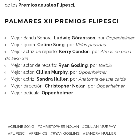
de los
Premios anuales Flipesci
.
PALMARES XII PREMIOS FLIPESCI
Mejor Banda Sonora:
Ludwig Göransson
, por
Oppenheimer
Mejor guion:
Celine Song
, por
Vidas pasadas
Mejor actriz de reparto:
Kerry Condon
, por
Almas en pena
de Inisherin
Mejor actor de reparto:
Ryan Gosling
, por
Barbie
Mejor actor:
Cillian Murphy
, por
Oppenheimer
Mejor actriz:
Sandra Huller
, por
Anatomía de una caída
Mejor dirección:
Christopher Nolan
, por
Oppenheimer
Mejor película:
Oppenheimer
CELINE SONG
CHRISTOPHER NOLAN
CILLIAN MURPHY
FLIPESCI
PREMIOS
RYAN GOSLING
SANDRA HÜLLER