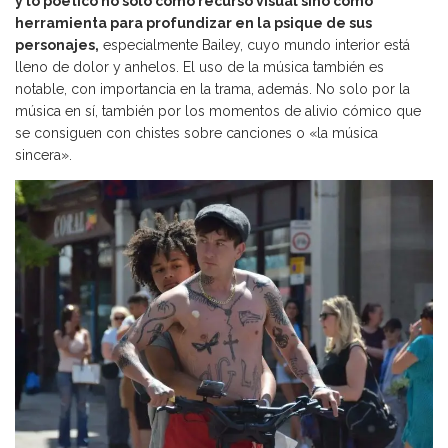
y lo poético no solo como recurso visual sino como
herramienta para profundizar en la psique de sus
personajes,
especialmente Bailey, cuyo mundo interior está
lleno de dolor y anhelos. El uso de la música también es
notable, con importancia en la trama, además. No solo por la
música en sí, también por los momentos de alivio cómico que
se consiguen con chistes sobre canciones o «la música
sincera».