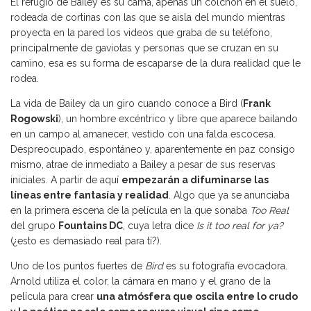
El refugio de Bailey es su cama, apenas un colchón en el suelo,
rodeada de cortinas con las que se aisla del mundo mientras
proyecta en la pared los videos que graba de su teléfono,
principalmente de gaviotas y personas que se cruzan en su
camino, esa es su forma de escaparse de la dura realidad que le
rodea.
La vida de Bailey da un giro cuando conoce a Bird (
Frank
Rogowski
), un hombre excéntrico y libre que aparece bailando
en un campo al amanecer, vestido con una falda escocesa.
Despreocupado, espontáneo y, aparentemente en paz consigo
mismo, atrae de inmediato a Bailey a pesar de sus reservas
iniciales. A partir de aquí
empezarán a difuminarse las
líneas entre fantasía y realidad
. Algo que ya se anunciaba
en la primera escena de la película en la que sonaba
Too Real
del grupo
Fountains DC
, cuya letra dice
Is it too real for ya?
(¿esto es demasiado real para tí?).
Uno de los puntos fuertes de
Bird
es su fotografía evocadora.
Arnold utiliza el color, la cámara en mano y el grano de la
película para crear
una atmósfera que oscila entre lo crudo