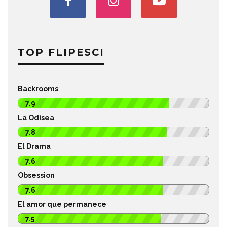
TOP FLIPESCI
Backrooms
7.9
La Odisea
7.8
El Drama
7.6
Obsession
7.6
El amor que permanece
7.5