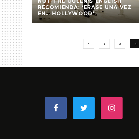
NOT THE QUEEN’S ENGLISH
RECOMIENDA: ‘ERASE UNA VEZ
EN… HOLLYWOOD’
1
2
3