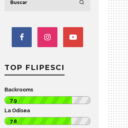
TOP FLIPESCI
Backrooms
7.9
La Odisea
7.8