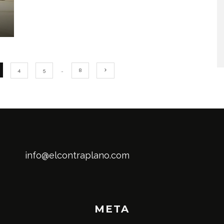
4
5
…
8
info@elcontraplano.com
META