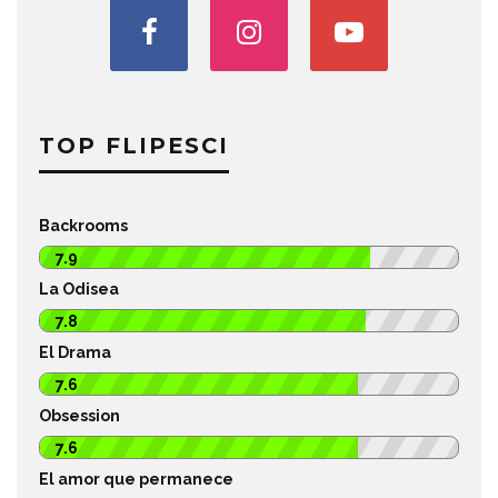
TOP FLIPESCI
Backrooms
7.9
La Odisea
7.8
El Drama
7.6
Obsession
7.6
El amor que permanece