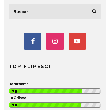
TOP FLIPESCI
Backrooms
7.9
La Odisea
7.8