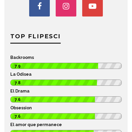
TOP FLIPESCI
Backrooms
7.9
La Odisea
7.8
El Drama
7.6
Obsession
7.6
El amor que permanece