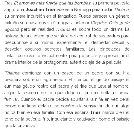
Tras
El amor es más fuerte que las bombas
, su primera película
anglófona,
Joachim Trier
vuelve a Noruega para rodar
Thelma
,
su primera incursión en el fantástico. Puede parecer un género
extraño si repasamos su filmografía anterior (
Reprise
,
Oslo 31 de
agosto
) pero en realidad
Thelma
es, sobre todo, un drama. La
historia de una joven que se aleja del control de sus padres para
descubrirse a sí misma, experimentar el despertar sexual y
desvelar oscuros secretos familiares. Las pinceladas de
fantástico sirven, principalmente, para potenciar y representar el
drama interior de la protagonista, auténtico eje de la película.
Thelma
comienza con un paseo de un padre con su hija
pequeña sobre un lago helado. El silencio, el gélido paisaje, el
aún más gélido rostro del padre y el rifle que lleva al hombro,
alejan la escena de lo que debería ser una bella estampa
familiar. Cuando el padre decida apuntar a la niña en vez de al
ciervo que tiene delante, se confirma la sensación de que algo
no va bien en esa familia. Con esa escena
Trier
marca bien el
tono de la película: frío, inquietante y cautivador, como el paisaje
que la envuelve.