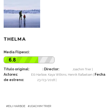
THELMA
Media Flipesci:
6.8
Título original:
Director:
Joachim Trier
Actores:
Fecha
Eili Harboe, Kaya Wilkins, Henrik Rafaelsen
de estreno:
23/03/2018
EILI HARBOE
JOACHIM TRIER