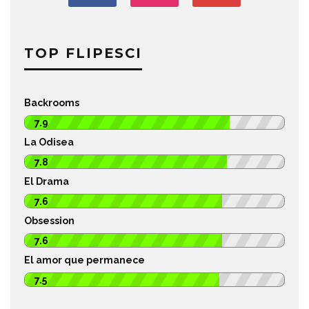
TOP FLIPESCI
Backrooms
7.9
La Odisea
7.8
El Drama
7.6
Obsession
7.6
El amor que permanece
7.5