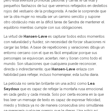
pero esta aventura prohibida, pasional y carnal le da vida y
pequeños flashazos de luz que veremos reflejados en destellos
rojos del vestuario de la protagonista. A nadie le sorprende que
ser la otra mujer no resulta ser un camino sencillo y supone
otro obstáculo más en la difícil tarea de Sandra de mantener el
equilibrio mientras cumple con sus obligaciones.
La virtud de
Hansen-Løve
es capturar todos estos momentos
con naturalidad y fluidez, sin necesidad de forzar situaciones ni
cargar las tintas. A base de repeticiones y variaciones dibuja un
entorno cercano con el que es fácil empatizar porque sus
personajes se equivocan, aciertan, ríen y lloran como todo el
mundo. Son situaciones que cualquiera puede reconocer,
directa o indirectamente, que
Hansen-Løve
enlaza con
habilidad para reflejar, incluso homenajear, esta lucha diaria.
La película no sería tan brillante sin una actriz como
Lea
Seydoux
que es capaz de reflejar la montaña rusa emocional
en cada gesto y cada mirada. Solo por cierta escena en la que
tras leer un mensaje de texto es capaz de expresar felicidad,
miedo y tristeza ya no de manera consecutiva sino simultánea
se merecería cualquier premio que le dieran. Una actriz así,