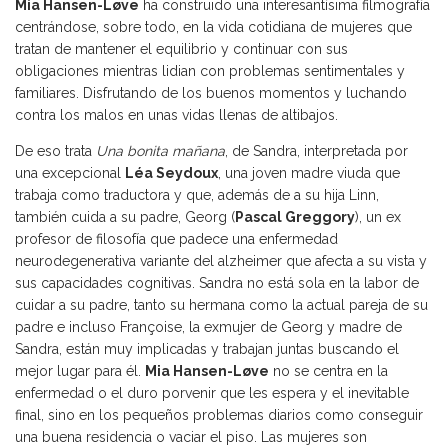
Mia Hansen-Løve
ha construido una interesantísima filmografía
centrándose, sobre todo, en la vida cotidiana de mujeres que
tratan de mantener el equilibrio y continuar con sus
obligaciones mientras lidian con problemas sentimentales y
familiares. Disfrutando de los buenos momentos y luchando
contra los malos en unas vidas llenas de altibajos.
De eso trata
Una bonita mañana
, de Sandra, interpretada por
una excepcional
Léa Seydoux
, una joven madre viuda que
trabaja como traductora y que, además de a su hija Linn,
también cuida a su padre, Georg (
Pascal Greggory
), un ex
profesor de filosofía que padece una enfermedad
neurodegenerativa variante del alzheimer que afecta a su vista y
sus capacidades cognitivas. Sandra no está sola en la labor de
cuidar a su padre, tanto su hermana como la actual pareja de su
padre e incluso Françoise, la exmujer de Georg y madre de
Sandra, están muy implicadas y trabajan juntas buscando el
mejor lugar para él.
Mia Hansen-Løve
no se centra en la
enfermedad o el duro porvenir que les espera y el inevitable
final, sino en los pequeños problemas diarios como conseguir
una buena residencia o vaciar el piso. Las mujeres son